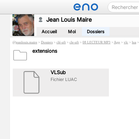
Jean Louis Maire
Accueil
Moi
Dossiers
@
jeanlouis.maire
>
Dossiers
>
clé-uft
>
cle-uft
>
08 LECTEUR MP3
>
App
>
vlc
>
lua
extensions
VLSub
Fichier LUAC