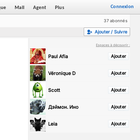
Connexion
que
Mail
Agent
Plus
37 abonnés
Ajouter / Suivre
Espaces à découvrir :
Paul Afia
Ajouter
Véronique D
Ajouter
Scott
Ajouter
Дэймон. Ино
Ajouter
Leia
Ajouter