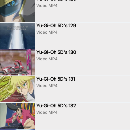
Vidéo MP4
Yu-Gi-Oh 5D's 129
Vidéo MP4
Yu-Gi-Oh 5D's 130
Vidéo MP4
Yu-Gi-Oh 5D's 131
Vidéo MP4
Yu-Gi-Oh 5D's 132
Vidéo MP4