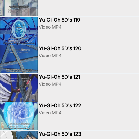
Yu-Gi-Oh 5D's 119
Vidéo MP4
Yu-Gi-Oh 5D's 120
Vidéo MP4
Yu-Gi-Oh 5D's 121
Vidéo MP4
Yu-Gi-Oh 5D's 122
Vidéo MP4
Yu-Gi-Oh 5D's 123