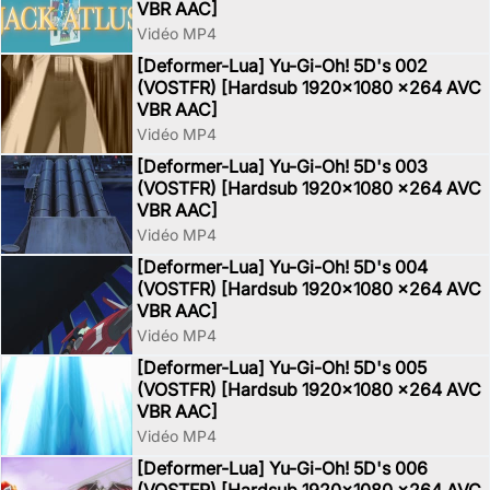
VBR AAC]
Vidéo MP4
[Deformer-Lua] Yu-Gi-Oh! 5D's 002
(VOSTFR) [Hardsub 1920x1080 x264 AVC
VBR AAC]
Vidéo MP4
[Deformer-Lua] Yu-Gi-Oh! 5D's 003
(VOSTFR) [Hardsub 1920x1080 x264 AVC
VBR AAC]
Vidéo MP4
[Deformer-Lua] Yu-Gi-Oh! 5D's 004
(VOSTFR) [Hardsub 1920x1080 x264 AVC
VBR AAC]
Vidéo MP4
[Deformer-Lua] Yu-Gi-Oh! 5D's 005
(VOSTFR) [Hardsub 1920x1080 x264 AVC
VBR AAC]
Vidéo MP4
[Deformer-Lua] Yu-Gi-Oh! 5D's 006