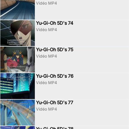
Vidéo MP4
Yu-Gi-Oh 5D's 74
Vidéo MP4
Yu-Gi-Oh 5D's 75
Vidéo MP4
Yu-Gi-Oh 5D's 76
Vidéo MP4
Yu-Gi-Oh 5D's 77
Vidéo MP4