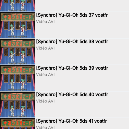
[Synchro] Yu-Gi-Oh 5ds 37 vostfr
Vidéo AVI
[Synchro] Yu-Gi-Oh 5ds 38 vostfr
Vidéo AVI
[Synchro] Yu-Gi-Oh 5ds 39 vostfr
Vidéo AVI
[Synchro] Yu-Gi-Oh 5ds 40 vostfr
Vidéo AVI
[Synchro] Yu-Gi-Oh 5ds 41 vostfr
Vidéo AVI