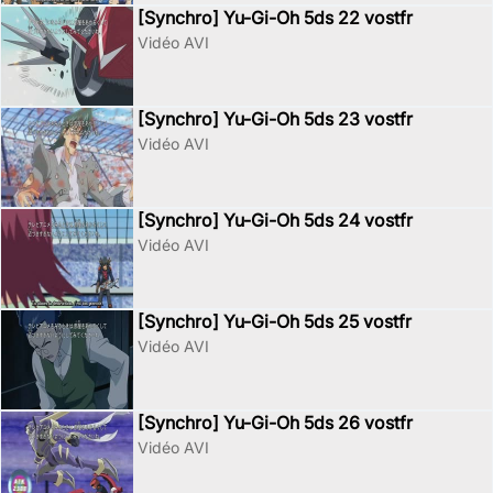
[Synchro] Yu-Gi-Oh 5ds 22 vostfr
Vidéo AVI
[Synchro] Yu-Gi-Oh 5ds 23 vostfr
Vidéo AVI
[Synchro] Yu-Gi-Oh 5ds 24 vostfr
Vidéo AVI
[Synchro] Yu-Gi-Oh 5ds 25 vostfr
Vidéo AVI
[Synchro] Yu-Gi-Oh 5ds 26 vostfr
Vidéo AVI