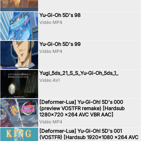
Yu-Gi-Oh 5D's 98
Vidéo MP4
Yu-Gi-Oh 5D's 99
Vidéo MP4
Yugi_5ds_21_S_S_Yu-Gi-Oh_5ds_1_
Vidéo AVI
[Deformer-Lua] Yu-Gi-Oh! 5D's 000
(preview VOSTFR remake) [Hardsub
1280x720 x264 AVC VBR AAC]
Vidéo MP4
[Deformer-Lua] Yu-Gi-Oh! 5D's 001
(VOSTFR) [Hardsub 1920x1080 x264 AVC