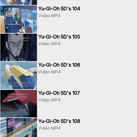
Yu-Gi-Oh 5D's 104
Vidéo MP4
Yu-Gi-Oh 5D's 105
Vidéo MP4
Yu-Gi-Oh 5D's 106
Vidéo MP4
Yu-Gi-Oh 5D's 107
Vidéo MP4
Yu-Gi-Oh 5D's 108
Vidéo MP4