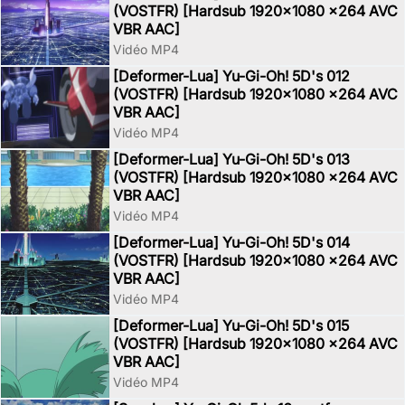
(VOSTFR) [Hardsub 1920x1080 x264 AVC
VBR AAC]
Vidéo MP4
[Deformer-Lua] Yu-Gi-Oh! 5D's 012
(VOSTFR) [Hardsub 1920x1080 x264 AVC
VBR AAC]
Vidéo MP4
[Deformer-Lua] Yu-Gi-Oh! 5D's 013
(VOSTFR) [Hardsub 1920x1080 x264 AVC
VBR AAC]
Vidéo MP4
[Deformer-Lua] Yu-Gi-Oh! 5D's 014
(VOSTFR) [Hardsub 1920x1080 x264 AVC
VBR AAC]
Vidéo MP4
[Deformer-Lua] Yu-Gi-Oh! 5D's 015
(VOSTFR) [Hardsub 1920x1080 x264 AVC
VBR AAC]
Vidéo MP4