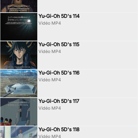
Yu-Gi-Oh 5D's 114
Vidéo MP4
Yu-Gi-Oh 5D's 115
Vidéo MP4
Yu-Gi-Oh 5D's 116
Vidéo MP4
Yu-Gi-Oh 5D's 117
Vidéo MP4
Yu-Gi-Oh 5D's 118
Vidéo MP4