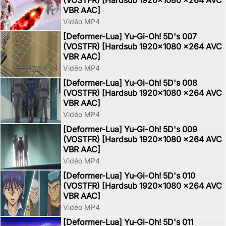
(VOSTFR) [Hardsub 1920x1080 x264 AVC
VBR AAC]
Vidéo MP4
[Deformer-Lua] Yu-Gi-Oh! 5D's 007
(VOSTFR) [Hardsub 1920x1080 x264 AVC
VBR AAC]
Vidéo MP4
[Deformer-Lua] Yu-Gi-Oh! 5D's 008
(VOSTFR) [Hardsub 1920x1080 x264 AVC
VBR AAC]
Vidéo MP4
[Deformer-Lua] Yu-Gi-Oh! 5D's 009
(VOSTFR) [Hardsub 1920x1080 x264 AVC
VBR AAC]
Vidéo MP4
[Deformer-Lua] Yu-Gi-Oh! 5D's 010
(VOSTFR) [Hardsub 1920x1080 x264 AVC
VBR AAC]
Vidéo MP4
[Deformer-Lua] Yu-Gi-Oh! 5D's 011