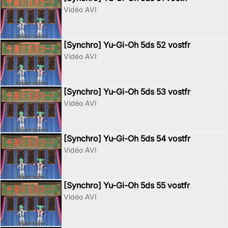
Vidéo AVI
[Synchro] Yu-Gi-Oh 5ds 52 vostfr
Vidéo AVI
[Synchro] Yu-Gi-Oh 5ds 53 vostfr
Vidéo AVI
[Synchro] Yu-Gi-Oh 5ds 54 vostfr
Vidéo AVI
[Synchro] Yu-Gi-Oh 5ds 55 vostfr
Vidéo AVI