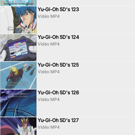
Yu-Gi-Oh 5D's 123
Vidéo MP4
Yu-Gi-Oh 5D's 124
Vidéo MP4
Yu-Gi-Oh 5D's 125
Vidéo MP4
Yu-Gi-Oh 5D's 126
Vidéo MP4
Yu-Gi-Oh 5D's 127
Vidéo MP4