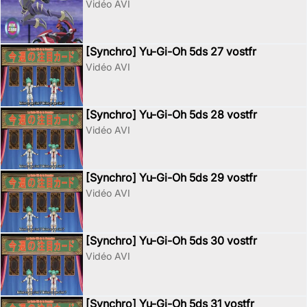
Vidéo AVI
[Synchro] Yu-Gi-Oh 5ds 27 vostfr
Vidéo AVI
[Synchro] Yu-Gi-Oh 5ds 28 vostfr
Vidéo AVI
[Synchro] Yu-Gi-Oh 5ds 29 vostfr
Vidéo AVI
[Synchro] Yu-Gi-Oh 5ds 30 vostfr
Vidéo AVI
[Synchro] Yu-Gi-Oh 5ds 31 vostfr