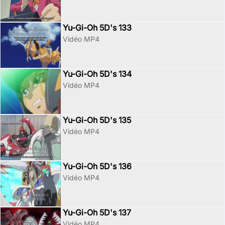
Yu-Gi-Oh 5D's 133
Vidéo MP4
Yu-Gi-Oh 5D's 134
Vidéo MP4
Yu-Gi-Oh 5D's 135
Vidéo MP4
Yu-Gi-Oh 5D's 136
Vidéo MP4
Yu-Gi-Oh 5D's 137
Vidéo MP4