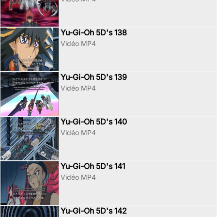
Yu-Gi-Oh 5D's 138
Vidéo MP4
Yu-Gi-Oh 5D's 139
Vidéo MP4
Yu-Gi-Oh 5D's 140
Vidéo MP4
Yu-Gi-Oh 5D's 141
Vidéo MP4
Yu-Gi-Oh 5D's 142