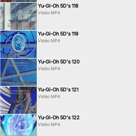
Yu-Gi-Oh 5D's 118
Vidéo MP4
Yu-Gi-Oh 5D's 119
Vidéo MP4
Yu-Gi-Oh 5D's 120
Vidéo MP4
Yu-Gi-Oh 5D's 121
Vidéo MP4
Yu-Gi-Oh 5D's 122
Vidéo MP4