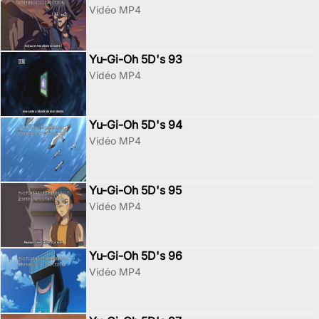
Vidéo MP4
Yu-Gi-Oh 5D's 93
Vidéo MP4
Yu-Gi-Oh 5D's 94
Vidéo MP4
Yu-Gi-Oh 5D's 95
Vidéo MP4
Yu-Gi-Oh 5D's 96
Vidéo MP4