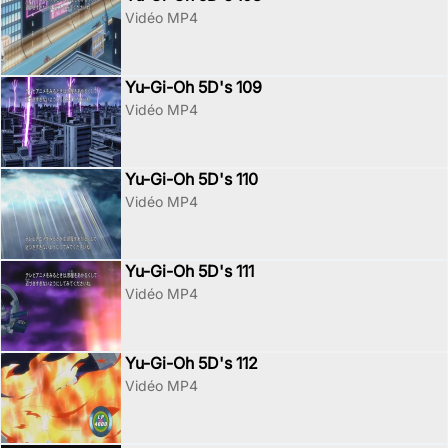
Vidéo MP4
Yu-Gi-Oh 5D's 109
Vidéo MP4
Yu-Gi-Oh 5D's 110
Vidéo MP4
Yu-Gi-Oh 5D's 111
Vidéo MP4
Yu-Gi-Oh 5D's 112
Vidéo MP4