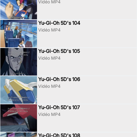
Vidéo MP4
Yu-Gi-Oh 5D's 104
Vidéo MP4
Yu-Gi-Oh 5D's 105
Vidéo MP4
Yu-Gi-Oh 5D's 106
Vidéo MP4
Yu-Gi-Oh 5D's 107
Vidéo MP4
Yu-Gi-Oh 5D's 108