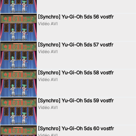
[Synchro] Yu-Gi-Oh 5ds 56 vostfr
Vidéo AVI
[Synchro] Yu-Gi-Oh 5ds 57 vostfr
Vidéo AVI
[Synchro] Yu-Gi-Oh 5ds 58 vostfr
Vidéo AVI
[Synchro] Yu-Gi-Oh 5ds 59 vostfr
Vidéo AVI
[Synchro] Yu-Gi-Oh 5ds 60 vostfr
Vidéo AVI