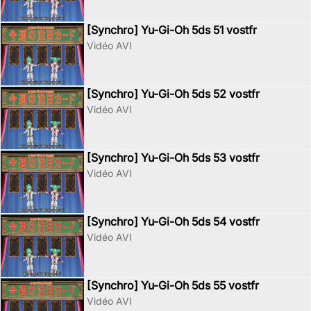
[Synchro] Yu-Gi-Oh 5ds 51 vostfr
Vidéo AVI
[Synchro] Yu-Gi-Oh 5ds 52 vostfr
Vidéo AVI
[Synchro] Yu-Gi-Oh 5ds 53 vostfr
Vidéo AVI
[Synchro] Yu-Gi-Oh 5ds 54 vostfr
Vidéo AVI
[Synchro] Yu-Gi-Oh 5ds 55 vostfr
Vidéo AVI