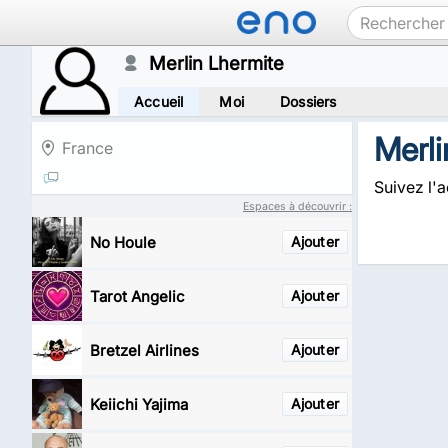
Merlin Lhermite
Accueil
Moi
Dossiers
Merli
France
Suivez l'a
Espaces à découvrir :
No Houle
Ajouter
Tarot Angelic
Ajouter
Bretzel Airlines
Ajouter
Keiichi Yajima
Ajouter