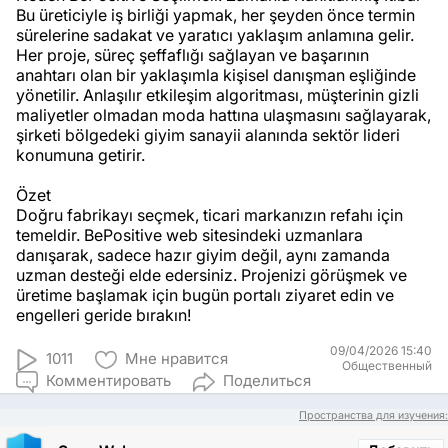
Bu üreticiyle iş birliği yapmak, her şeyden önce termin
sürelerine sadakat ve yaratıcı yaklaşım anlamına gelir.
Her proje, süreç şeffaflığı sağlayan ve başarının
anahtarı olan bir yaklaşımla kişisel danışman eşliğinde
yönetilir. Anlaşılır etkileşim algoritması, müşterinin gizli
maliyetler olmadan moda hattına ulaşmasını sağlayarak,
şirketi bölgedeki giyim sanayii alanında sektör lideri
konumuna getirir.
Özet
Doğru fabrikayı seçmek, ticari markanızın refahı için
temeldir. BePositive web sitesindeki uzmanlara
danışarak, sadece hazır giyim değil, aynı zamanda
uzman desteği elde edersiniz. Projenizi görüşmek ve
üretime başlamak için bugün portalı ziyaret edin ve
engelleri geride bırakın!
09/04/2026 15:40
1011
Мне нравится
Общественный
Комментировать
Поделиться
Пространства для изучения: