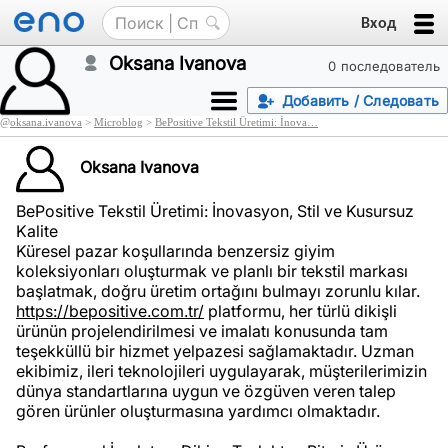
Вход
Oksana Ivanova
0 последователь
Добавить / Следовать
@
oksana.ivanova
>
Microblog
>
BePositive Tekstil Üretimi: İnova…
Oksana Ivanova
BePositive Tekstil Üretimi: İnovasyon, Stil ve Kusursuz
Kalite
Küresel pazar koşullarında benzersiz giyim
koleksiyonları oluşturmak ve planlı bir tekstil markası
başlatmak, doğru üretim ortağını bulmayı zorunlu kılar.
https://bepositive.com.tr/
platformu, her türlü dikişli
ürünün projelendirilmesi ve imalatı konusunda tam
teşekküllü bir hizmet yelpazesi sağlamaktadır. Uzman
ekibimiz, ileri teknolojileri uygulayarak, müşterilerimizin
dünya standartlarına uygun ve özgüven veren talep
gören ürünler oluşturmasına yardımcı olmaktadır.