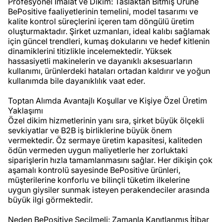
Profesyonel İmalat ve Dikim: Taslaktan Bitmiş Ürüne
BePositive faaliyetlerinin temelini, model tasarımı ve
kalite kontrol süreçlerini içeren tam döngülü üretim
oluşturmaktadır. Şirket uzmanları, ideal kalıbı sağlamak
için güncel trendleri, kumaş dokularını ve hedef kitlenin
dinamiklerini titizlikle incelemektedir. Yüksek
hassasiyetli makinelerin ve dayanıklı aksesuarların
kullanımı, ürünlerdeki hataları ortadan kaldırır ve yoğun
kullanımda bile dayanıklılık vaat eder.
Toptan Alımda Avantajlı Koşullar ve Kişiye Özel Üretim
Yaklaşımı
Özel dikim hizmetlerinin yanı sıra, şirket büyük ölçekli
sevkiyatlar ve B2B iş birliklerine büyük önem
vermektedir. Öz sermaye üretim kapasitesi, kaliteden
ödün vermeden uygun maliyetlerle her zorluktaki
siparişlerin hızla tamamlanmasını sağlar. Her dikişin çok
aşamalı kontrolü sayesinde BePositive ürünleri,
müşterilerine konforlu ve bilinçli tüketim ilkelerine
uygun giysiler sunmak isteyen perakendeciler arasında
büyük ilgi görmektedir.
Neden BePositive Seçilmeli: Zamanla Kanıtlanmış İtibar