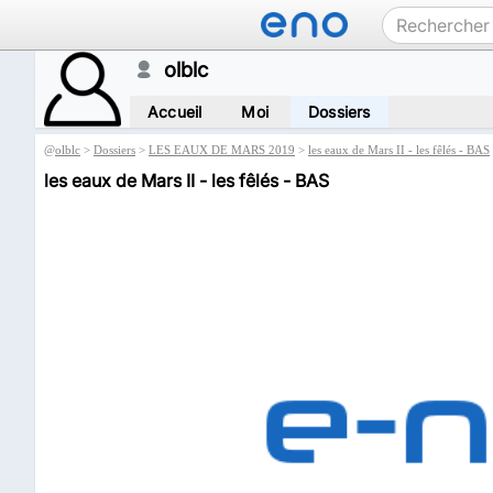
olblc
Accueil
Moi
Dossiers
@
olblc
>
Dossiers
>
LES EAUX DE MARS 2019
>
les eaux de Mars II - les fêlés - BAS
les eaux de Mars II - les fêlés - BAS