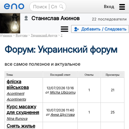
Вход
Станислав Акинов
22 последователи
Добавить / Следовать
@
stasson
>
Форумы
>
Украинский форум
>
2
Форум: Украинский форум
все самое полезное и актуальное
Темы
Последний ответ
Ответы
Просмотры
фліска
військова
12/07/2026 13:16
1
21
от
Micha Ubizomu
Acontinent
Acontinents
Курс масажу
10/07/2026 11:40
для схуднення
1
25
от
Анна Шустова
Nina Runova
Cнять жилье