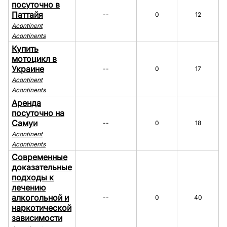
посуточно в
Паттайя
--
0
12
Acontinent
Acontinents
Купить
мотоцикл в
Украине
--
0
17
Acontinent
Acontinents
Аренда
посуточно на
Самуи
--
0
18
Acontinent
Acontinents
Современные
доказательные
подходы к
лечению
алкогольной и
--
0
40
наркотической
зависимости