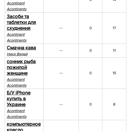
Acontinent
Acontinents
Засоби та
таблетки для
схуднення
--
0
17
Acontinent
Acontinents
Смачна кава
--
0
11
Ники Федай
сонник рыба
пожилой
женщине
--
0
15
Acontinent
Acontinents
Б/У iPhone
купить в
Украине
--
0
8
Acontinent
Acontinents
компьютерное
кресло