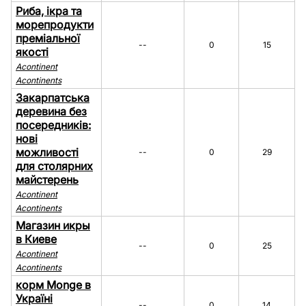
Риба, ікра та
морепродукти
преміальної
--
0
15
якості
Acontinent
Acontinents
Закарпатська
деревина без
посередників:
нові
можливості
--
0
29
для столярних
майстерень
Acontinent
Acontinents
Магазин икры
в Киеве
--
0
25
Acontinent
Acontinents
корм Monge в
Україні
--
0
14