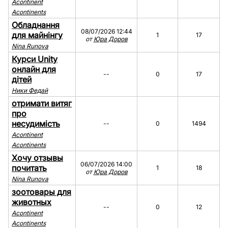
Acontinent
Acontinents
Обладнання
08/07/2026 12:44
для майнінгу
1
17
от
Юра Доров
Nina Runova
Курси Unity
онлайн для
--
0
17
дітей
Ники Федай
отримати витяг
про
несудимість
--
0
1494
Acontinent
Acontinents
Хочу отзывы
06/07/2026 14:00
почитать
1
18
от
Юра Доров
Nina Runova
зоотовары для
животных
--
0
12
Acontinent
Acontinents