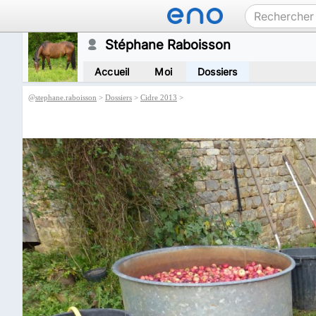
Stéphane Raboisson
Accueil
Moi
Dossiers
@
stephane.raboisson
>
Dossiers
>
Cidre 2013
>