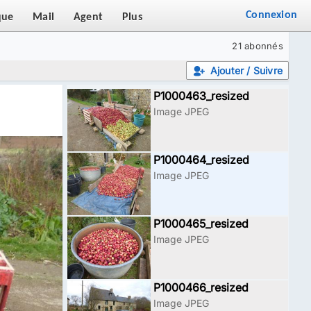
Connexion
que
Mail
Agent
Plus
21 abonnés
Ajouter / Suivre
P1000463_resized
Image JPEG
P1000464_resized
Image JPEG
P1000465_resized
Image JPEG
P1000466_resized
Image JPEG