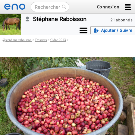
Connexion
Stéphane Raboisson
21 abonnés
Ajouter / Suivre
@
stephane.raboisson
>
Dossiers
>
Cidre 2013
>