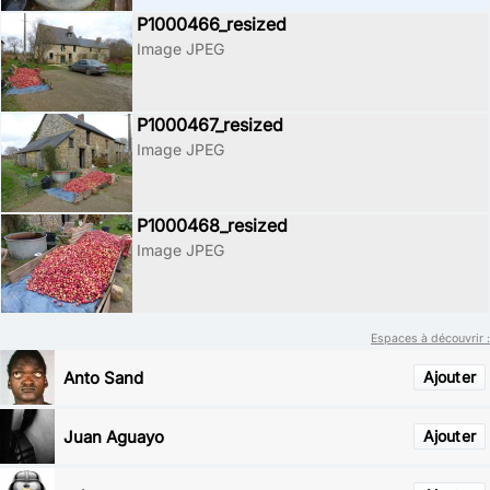
P1000466_resized
Image JPEG
P1000467_resized
Image JPEG
P1000468_resized
Image JPEG
Espaces à découvrir :
Anto Sand
Ajouter
Juan Aguayo
Ajouter