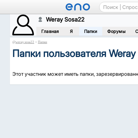
Weray Sosa22
Главная
Я
Папки
Форумы
С
@
weray.sosa22
>
Папки
Папки пользователя Weray
Этот участник может иметь папки, зарезервированн