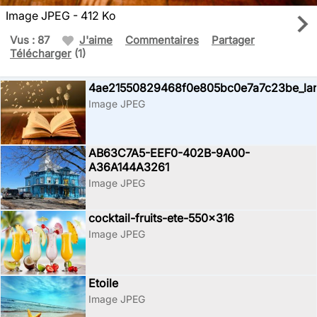
Image JPEG - 412 Ko
Vus : 87
J'aime
Commentaires
Partager
Télécharger
(1)
4ae21550829468f0e805bc0e7a7c23be_la
Image JPEG
AB63C7A5-EEF0-402B-9A00-
A36A144A3261
Image JPEG
cocktail-fruits-ete-550x316
Image JPEG
Etoile
Image JPEG