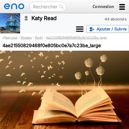
Connexion
Katy Read
44 abonnés
Ajouter / Suivre
@
katy.read
>
Dossiers
>
Profil
>
4ae21550829468f0e805bc0e7a7c23be_large
4ae21550829468f0e805bc0e7a7c23be_large