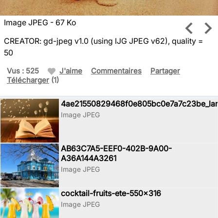
Image JPEG - 67 Ko
CREATOR: gd-jpeg v1.0 (using IJG JPEG v62), quality =
50
Vus : 525
J'aime
Commentaires
Partager
Télécharger
(1)
4ae21550829468f0e805bc0e7a7c23be_la
Image JPEG
AB63C7A5-EEF0-402B-9A00-
A36A144A3261
Image JPEG
cocktail-fruits-ete-550x316
Image JPEG