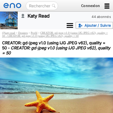
Connexion
Katy Read
44 abonnés
Ajouter / Suivre
@
katy.read
>
Dossiers
>
Profil
>
CREATOR: gd-jpeg v1.0 (using IJG JPEG v62), quality =
50 - CREATOR: gd-jpeg v1.0 (using IJG JPEG v62), quality = 50
CREATOR: gd-jpeg v1.0 (using IJG JPEG v62), quality =
50 -
CREATOR: gd-jpeg v1.0 (using IJG JPEG v62), quality
= 50