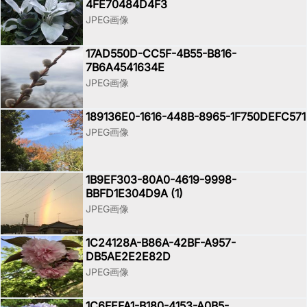
4FE70484D4F3
JPEG画像
17AD550D-CC5F-4B55-B816-
7B6A4541634E
JPEG画像
189136E0-1616-448B-8965-1F750DEFC571
JPEG画像
1B9EF303-80A0-4619-9998-
BBFD1E304D9A (1)
JPEG画像
1C24128A-B86A-42BF-A957-
DB5AE2E2E82D
JPEG画像
1C6FEFA1-B180-4153-A0B5-