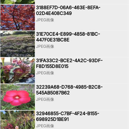
3188EF7D-06A6-463E-8EFA-
02D4E408C349
JPEG画像
31E70CE4-E899-4858-81BC-
447F0E31BC8E
JPEG画像
31FA33C2-BCE2-4A2C-93DF-
F8D155D8E015
JPEG画像
32239A68-D768-4985-B2C8-
545AB5087B62
JPEG画像
32946855-C7BF-4F24-B155-
698925D1BE91
JPEG画像