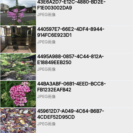
43E6A2D7-E12C-4880-BD2E-
F1E003002DA9
JPEG画像
440597E7-66E2-4DF4-8944-
914FC6E923D1
JPEG画像
4495A988-0857-4C44-812A-
E18849EEB250
JPEG画像
44BA3ABF-06B1-4EED-BCC8-
FB1232EAFB42
JPEG画像
459612D7-A049-4C64-B6B7-
4CDEF52D95CD
JPEG画像