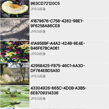
963CD72120C5
JPEG画像
41879676-C758-4262-9BE1-
9F6258A86CE8
JPEG画像
41A956BF-A4A2-424B-9E4E-
B46F67BCA061
JPEG画像
42958425-F875-46C1-AA3D-
DF784EBD5A50
JPEG画像
43304926-665C-4D0B-A3B5-
6E8709314336
JPEG画像