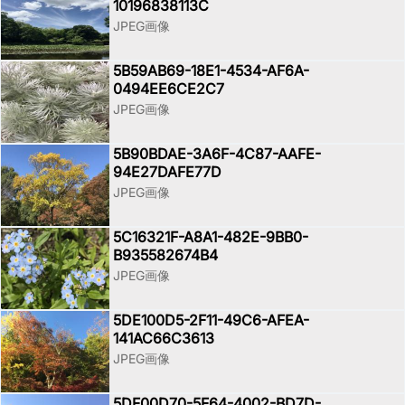
10196838113C
JPEG画像
5B59AB69-18E1-4534-AF6A-
0494EE6CE2C7
JPEG画像
5B90BDAE-3A6F-4C87-AAFE-
94E27DAFE77D
JPEG画像
5C16321F-A8A1-482E-9BB0-
B935582674B4
JPEG画像
5DE100D5-2F11-49C6-AFEA-
141AC66C3613
JPEG画像
5DF00D70-5F64-4002-BD7D-