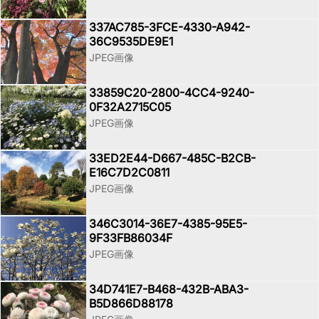
337AC785-3FCE-4330-A942-
36C9535DE9E1
JPEG画像
33859C20-2800-4CC4-9240-
0F32A2715C05
JPEG画像
33ED2E44-D667-485C-B2CB-
E16C7D2C0811
JPEG画像
346C3014-36E7-4385-95E5-
9F33FB86034F
JPEG画像
34D741E7-B468-432B-ABA3-
B5D866D88178