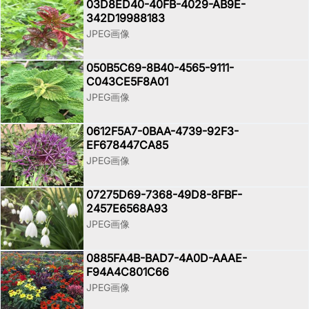
03D8ED40-40FB-4029-AB9E-
342D19988183
JPEG画像
050B5C69-8B40-4565-9111-
C043CE5F8A01
JPEG画像
0612F5A7-0BAA-4739-92F3-
EF678447CA85
JPEG画像
07275D69-7368-49D8-8FBF-
2457E6568A93
JPEG画像
0885FA4B-BAD7-4A0D-AAAE-
F94A4C801C66
JPEG画像