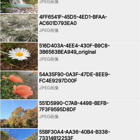
JPEG画像
4FF6541F-45D5-4ED1-BFAA-
AC601D793EA0
JPEG画像
516D403A-4EE4-430F-B9C8-
3B6563BEA949_original
JPEG画像
54A35F90-0A3F-47DE-8EE9-
FC4E9297D00F
JPEG画像
551D5990-C7AB-4498-BEFB-
7F3F9595D8DF
JPEG画像
55BF30A4-AA36-40B4-B338-
73314B12253F