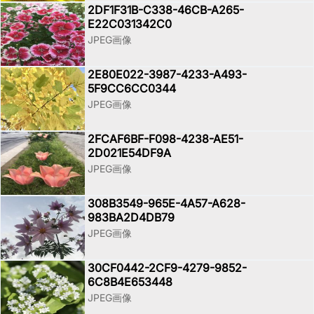
2DF1F31B-C338-46CB-A265-
E22C031342C0
JPEG画像
2E80E022-3987-4233-A493-
5F9CC6CC0344
JPEG画像
2FCAF6BF-F098-4238-AE51-
2D021E54DF9A
JPEG画像
308B3549-965E-4A57-A628-
983BA2D4DB79
JPEG画像
30CF0442-2CF9-4279-9852-
6C8B4E653448
JPEG画像