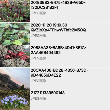
201E3E83-E475-4B2B-A65D-
132DC281B2F1
JPEG画像
2020-11-20 19.19.30
QVZjbXp4TFhwWFhfc2M5OQ
JPEG画像
2088AA33-BA8B-4D41-8B7A-
2AA46B404492
JPEG画像
20CAA406-BD28-4356-B73D-
9D44856D4E22
JPEG画像
2172111339590143
JPEG画像