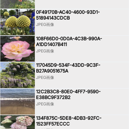
0F49170B-AC40-4600-93D1-
51894143CDCB
JPEG画像
108F66D0-0D0A-4C3B-990A-
A1DD1407B411
JPEG画像
117045D9-534F-43DD-9C3F-
B27A9051675A
JPEG画像
12C2B3C8-80E0-4FF7-9590-
E38BC9F372B2
JPEG画像
134F875C-5DE8-4DB3-92FC-
1523FF57ECCC