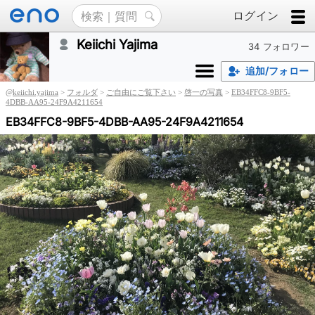
ログイン
Keiichi Yajima
34 フォロワー
追加/フォロー
@
keiichi.yajima
>
フォルダ
>
ご自由にご覧下さい
>
啓一の写真
>
EB34FFC8-9BF5-
4DBB-AA95-24F9A4211654
EB34FFC8-9BF5-4DBB-AA95-24F9A4211654