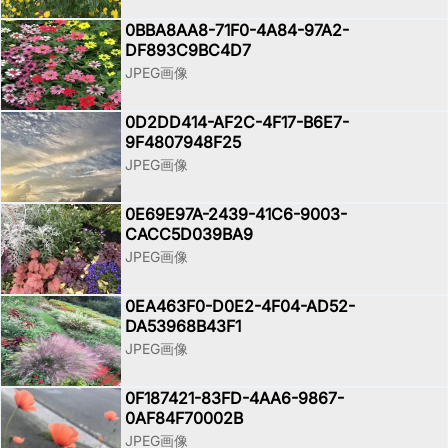
0BBA8AA8-71F0-4A84-97A2-
DF893C9BC4D7
JPEG画像
0D2DD414-AF2C-4F17-B6E7-
9F4807948F25
JPEG画像
0E69E97A-2439-41C6-9003-
CACC5D039BA9
JPEG画像
0EA463F0-D0E2-4F04-AD52-
DA53968B43F1
JPEG画像
0F187421-83FD-4AA6-9867-
0AF84F70002B
JPEG画像