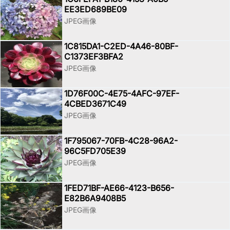
EE3ED689BE09
JPEG画像
1C815DA1-C2ED-4A46-80BF-
C1373EF3BFA2
JPEG画像
1D76F00C-4E75-4AFC-97EF-
4CBED3671C49
JPEG画像
1F795067-70FB-4C28-96A2-
96C5FD705E39
JPEG画像
1FED71BF-AE66-4123-B656-
E82B6A9408B5
JPEG画像