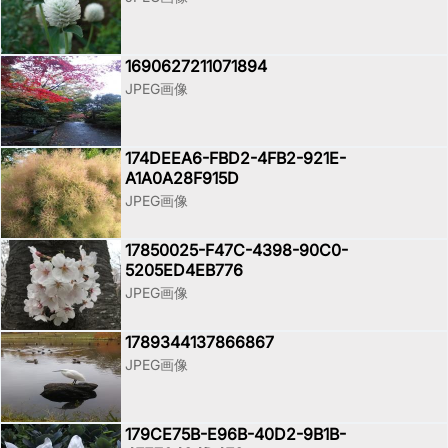
1690627211071894
JPEG画像
174DEEA6-FBD2-4FB2-921E-
A1A0A28F915D
JPEG画像
17850025-F47C-4398-90C0-
5205ED4EB776
JPEG画像
1789344137866867
JPEG画像
179CE75B-E96B-40D2-9B1B-