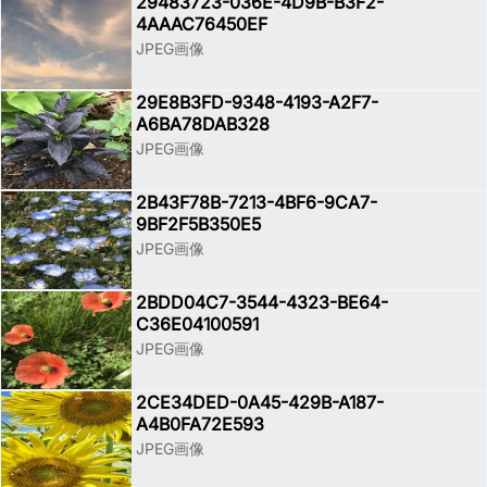
29483723-036E-4D9B-B3F2-
4AAAC76450EF
JPEG画像
29E8B3FD-9348-4193-A2F7-
A6BA78DAB328
JPEG画像
2B43F78B-7213-4BF6-9CA7-
9BF2F5B350E5
JPEG画像
2BDD04C7-3544-4323-BE64-
C36E04100591
JPEG画像
2CE34DED-0A45-429B-A187-
A4B0FA72E593
JPEG画像