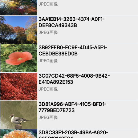
JPEG画像
3AA1EB14-3263-4374-A0F1-
DEF8CA49343B
JPEG画像
3B92FEB0-FC9F-4D45-A5E1-
CEBDBE38ED0B
JPEG画像
3C07CD42-68F5-4008-9B42-
E410A892E153
JPEG画像
3D81A996-ABF4-41C5-BFD1-
7779BED7E723
JPEG画像
3D8C33F1-203B-49BA-A620-