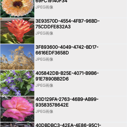
69FC19140F34
JPEG画像
3E93570D-4554-4FB7-96BD-
75CDDFE832A3
JPEG画像
3F893600-4049-4742-BD17-
6616EDF3658D
JPEG画像
405842DB-B25E-4071-B9B6-
91E7890BB2D6
JPEG画像
40D129FA-2763-46B9-AB99-
93583578642E
JPEG画像
40DBDBC3-42EA-4E86-95C1-