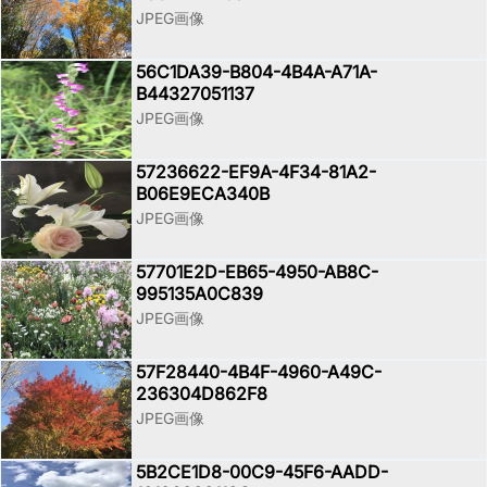
JPEG画像
56C1DA39-B804-4B4A-A71A-
B44327051137
JPEG画像
57236622-EF9A-4F34-81A2-
B06E9ECA340B
JPEG画像
57701E2D-EB65-4950-AB8C-
995135A0C839
JPEG画像
57F28440-4B4F-4960-A49C-
236304D862F8
JPEG画像
5B2CE1D8-00C9-45F6-AADD-