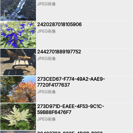
JPEG画像
2420287018105906
JPEG画像
2442701889197752
JPEG画像
273CED67-F774-49A2-AAE9-
7720F4177637
JPEG画像
273D971D-EAEE-4F53-9C1C-
59B88F6476F7
JPEG画像