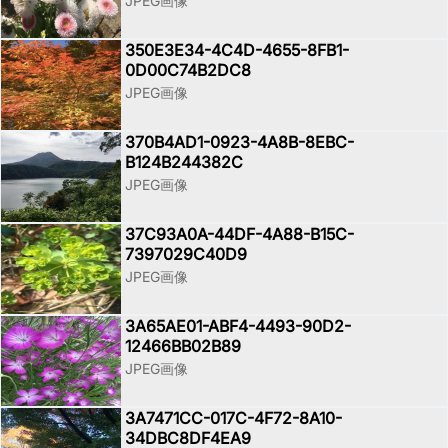
JPEG画像
350E3E34-4C4D-4655-8FB1-
0D00C74B2DC8
JPEG画像
370B4AD1-0923-4A8B-8EBC-
B124B244382C
JPEG画像
37C93A0A-44DF-4A88-B15C-
7397029C40D9
JPEG画像
3A65AE01-ABF4-4493-90D2-
12466BB02B89
JPEG画像
3A7471CC-017C-4F72-8A10-
34DBC8DF4EA9