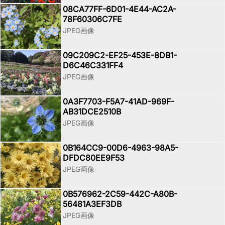
08CA77FF-6D01-4E44-AC2A-
78F60306C7FE
JPEG画像
09C209C2-EF25-453E-8DB1-
D6C46C331FF4
JPEG画像
0A3F7703-F5A7-41AD-969F-
AB31DCE2510B
JPEG画像
0B164CC9-00D6-4963-98A5-
DFDC80EE9F53
JPEG画像
0B576962-2C59-442C-A80B-
56481A3EF3DB
JPEG画像