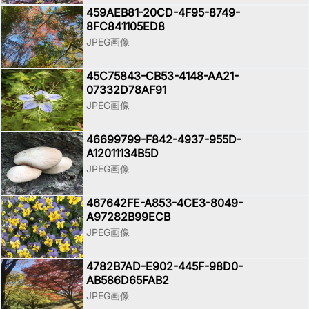
459AEB81-20CD-4F95-8749-
8FC841105ED8
JPEG画像
45C75843-CB53-4148-AA21-
07332D78AF91
JPEG画像
46699799-F842-4937-955D-
A12011134B5D
JPEG画像
467642FE-A853-4CE3-8049-
A97282B99ECB
JPEG画像
4782B7AD-E902-445F-98D0-
AB586D65FAB2
JPEG画像