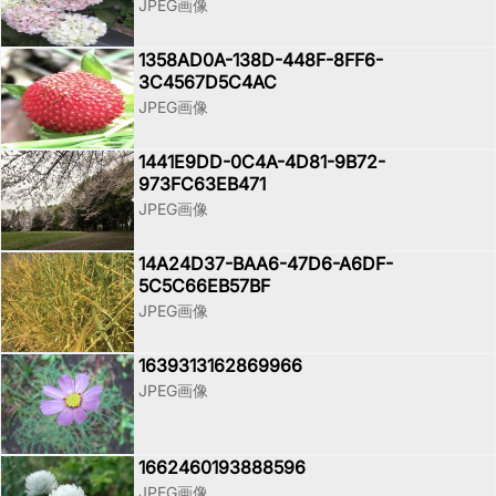
JPEG画像
1358AD0A-138D-448F-8FF6-
3C4567D5C4AC
JPEG画像
1441E9DD-0C4A-4D81-9B72-
973FC63EB471
JPEG画像
14A24D37-BAA6-47D6-A6DF-
5C5C66EB57BF
JPEG画像
1639313162869966
JPEG画像
1662460193888596
JPEG画像