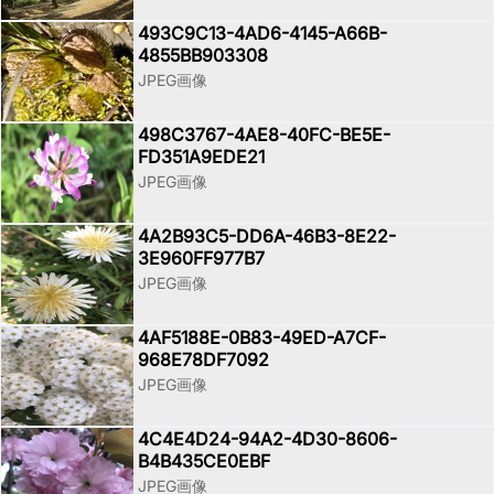
493C9C13-4AD6-4145-A66B-
4855BB903308
JPEG画像
498C3767-4AE8-40FC-BE5E-
FD351A9EDE21
JPEG画像
4A2B93C5-DD6A-46B3-8E22-
3E960FF977B7
JPEG画像
4AF5188E-0B83-49ED-A7CF-
968E78DF7092
JPEG画像
4C4E4D24-94A2-4D30-8606-
B4B435CE0EBF
JPEG画像