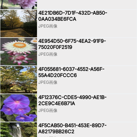
4E21DB6D-7D1F-432D-AB50-
0AA034BE6FCA
JPEG画像
4E954D50-6F75-4EA2-91F9-
75020F0F2519
JPEG画像
4F055681-6037-4552-A56F-
55A4D20FCCC6
JPEG画像
4F12376C-CDE5-4990-AE1B-
2CE9C4E6B71A
JPEG画像
4F5CAB50-B451-453E-89D7-
A82179BB26C2