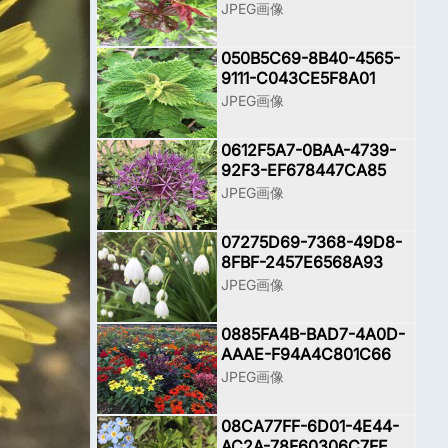
JPEG画像
050B5C69-8B40-4565-
9111-C043CE5F8A01
JPEG画像
0612F5A7-0BAA-4739-
92F3-EF678447CA85
JPEG画像
07275D69-7368-49D8-
8FBF-2457E6568A93
JPEG画像
0885FA4B-BAD7-4A0D-
AAAE-F94A4C801C66
JPEG画像
08CA77FF-6D01-4E44-
AC2A-78F60306C7FE