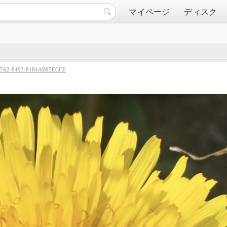
マイページ
ディスク
47A2-8493-8184AB95ECCE