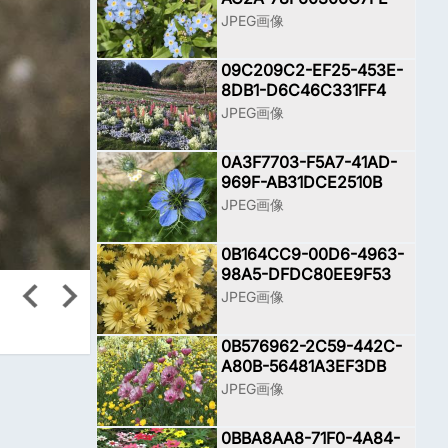
JPEG画像
09C209C2-EF25-453E-
8DB1-D6C46C331FF4
JPEG画像
0A3F7703-F5A7-41AD-
969F-AB31DCE2510B
JPEG画像
0B164CC9-00D6-4963-
98A5-DFDC80EE9F53
JPEG画像
0B576962-2C59-442C-
A80B-56481A3EF3DB
JPEG画像
0BBA8AA8-71F0-4A84-