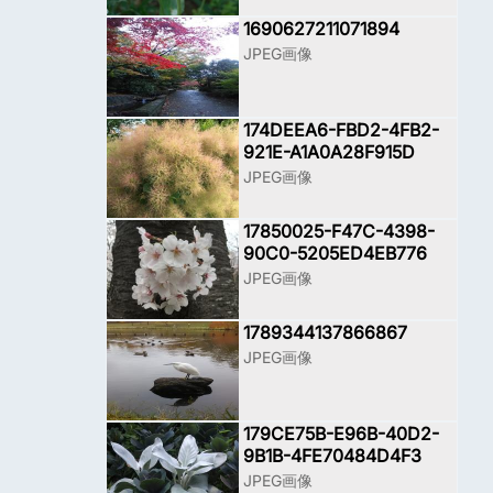
1690627211071894
JPEG画像
174DEEA6-FBD2-4FB2-
921E-A1A0A28F915D
JPEG画像
17850025-F47C-4398-
90C0-5205ED4EB776
JPEG画像
1789344137866867
JPEG画像
179CE75B-E96B-40D2-
9B1B-4FE70484D4F3
JPEG画像