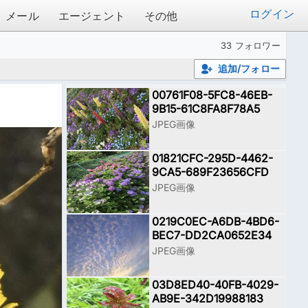
ログイン
メール
エージェント
その他
33 フォロワー
追加/フォロー
00761F08-5FC8-46EB-
9B15-61C8FA8F78A5
JPEG画像
01821CFC-295D-4462-
9CA5-689F23656CFD
JPEG画像
0219C0EC-A6DB-4BD6-
BEC7-DD2CA0652E34
JPEG画像
03D8ED40-40FB-4029-
AB9E-342D19988183