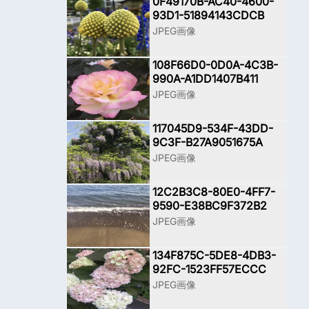
0F49170B-AC40-4600-
93D1-51894143CDCB
JPEG画像
108F66D0-0D0A-4C3B-
990A-A1DD1407B411
JPEG画像
117045D9-534F-43DD-
9C3F-B27A9051675A
JPEG画像
12C2B3C8-80E0-4FF7-
9590-E38BC9F372B2
JPEG画像
134F875C-5DE8-4DB3-
92FC-1523FF57ECCC
JPEG画像