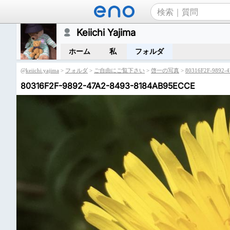
Keiichi Yajima
ホーム
私
フォルダ
@
keiichi.yajima
>
フォルダ
>
ご自由にご覧下さい
>
啓一の写真
>
80316F2F-9892-
80316F2F-9892-47A2-8493-8184AB95ECCE