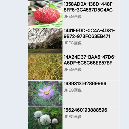
1358AD0A-138D-448F-
8FF6-3C4567D5C4AC
JPEG画像
1441E9DD-0C4A-4D81-
9B72-973FC63EB471
JPEG画像
14A24D37-BAA6-47D6-
A6DF-5C5C66EB57BF
JPEG画像
1639313162869966
JPEG画像
1662460193888596
JPEG画像