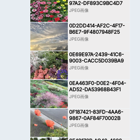
97A2-DF893C9BC4D7
JPEG画像
0D2DD414-AF2C-4F17-
B6E7-9F4807948F25
JPEG画像
0E69E97A-2439-41C6-
9003-CACC5D039BA9
JPEG画像
0EA463F0-D0E2-4F04-
AD52-DA53968B43F1
JPEG画像
0F187421-83FD-4AA6-
9867-0AF84F70002B
JPEG画像