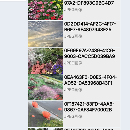
97A2-DF893C9BC4D7
JPEG画像
0D2DD414-AF2C-4F17-
B6E7-9F4807948F25
JPEG画像
0E69E97A-2439-41C6-
9003-CACC5D039BA9
JPEG画像
0EA463F0-D0E2-4F04-
AD52-DA53968B43F1
JPEG画像
0F187421-83FD-4AA6-
9867-0AF84F70002B
JPEG画像