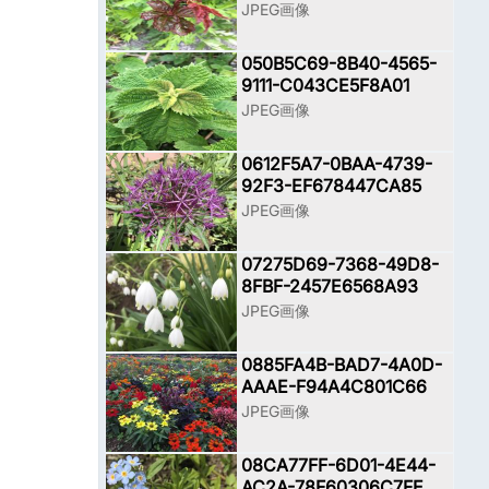
JPEG画像
050B5C69-8B40-4565-
9111-C043CE5F8A01
JPEG画像
0612F5A7-0BAA-4739-
92F3-EF678447CA85
JPEG画像
07275D69-7368-49D8-
8FBF-2457E6568A93
JPEG画像
0885FA4B-BAD7-4A0D-
AAAE-F94A4C801C66
JPEG画像
08CA77FF-6D01-4E44-
AC2A-78F60306C7FE