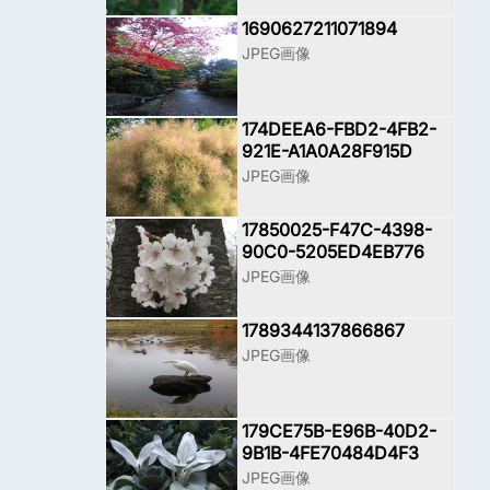
1690627211071894
JPEG画像
174DEEA6-FBD2-4FB2-
921E-A1A0A28F915D
JPEG画像
17850025-F47C-4398-
90C0-5205ED4EB776
JPEG画像
1789344137866867
JPEG画像
179CE75B-E96B-40D2-
9B1B-4FE70484D4F3
JPEG画像