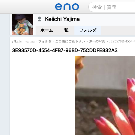
Keiichi Yajima
ホーム
私
フォルダ
@
keiichi.yajima
>
フォルダ
>
ご自由にご覧下さい
>
啓一の写真
>
3E93570D-4554-
3E93570D-4554-4FB7-96BD-75CDDFE832A3