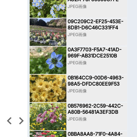
JPEG画像
09C209C2-EF25-453E-
8DB1-D6C46C331FF4
JPEG画像
0A3F7703-F5A7-41AD-
969F-AB31DCE2510B
JPEG画像
0B164CC9-00D6-4963-
98A5-DFDC80EE9F53
JPEG画像
0B576962-2C59-442C-
A80B-56481A3EF3DB
JPEG画像
0BBA8AA8-71F0-4A84-