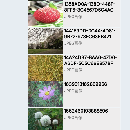
1358AD0A-138D-448F-
8FF6-3C4567D5C4AC
JPEG画像
1441E9DD-0C4A-4D81-
9B72-973FC63EB471
JPEG画像
14A24D37-BAA6-47D6-
A6DF-5C5C66EB57BF
JPEG画像
1639313162869966
JPEG画像
1662460193888596
JPEG画像