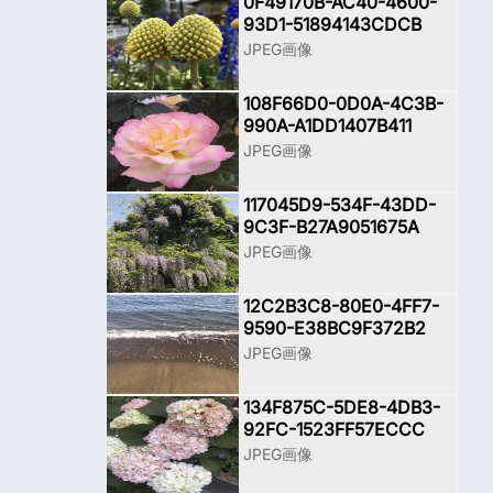
0F49170B-AC40-4600-
93D1-51894143CDCB
JPEG画像
108F66D0-0D0A-4C3B-
990A-A1DD1407B411
JPEG画像
117045D9-534F-43DD-
9C3F-B27A9051675A
JPEG画像
12C2B3C8-80E0-4FF7-
9590-E38BC9F372B2
JPEG画像
134F875C-5DE8-4DB3-
92FC-1523FF57ECCC
JPEG画像