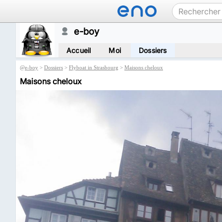
e-boy
Accueil
Moi
Dossiers
@
e-boy
>
Dossiers
>
Flyboat in Strasbourg
>
Maisons cheloux
Maisons cheloux