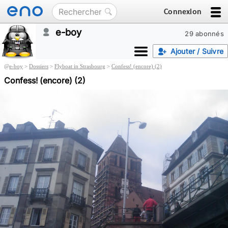
Connexion
e-boy
29 abonnés
Ajouter / Suivre
@
e-boy
>
Dossiers
>
Flyboat in Strasbourg
>
Confess! (encore) (2)
Confess! (encore) (2)