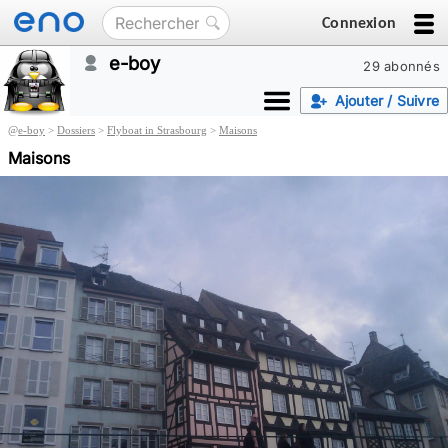
Connexion
e-boy
29 abonnés
Ajouter / Suivre
@
e-boy
>
Dossiers
>
Flyboat in Strasbourg
>
Maisons
Maisons