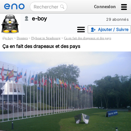
Connexion
e-boy
29 abonnés
Ajouter / Suivre
@
e-boy
>
Dossiers
>
Flyboat in Strasbourg
>
Ça en fait des drapeaux et des pays
Ça en fait des drapeaux et des pays