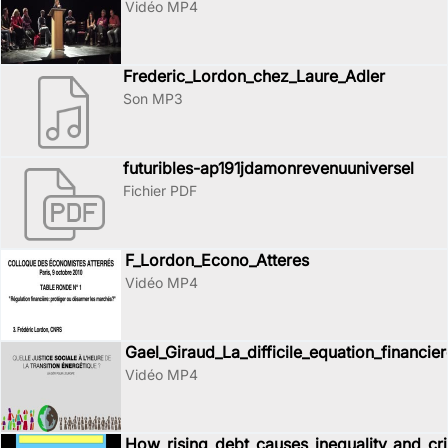
Vidéo MP4
Frederic_Lordon_chez_Laure_Adler
Son MP3
futuribles-ap191jdamonrevenuuniversel
Fichier PDF
F_Lordon_Econo_Atteres
Vidéo MP4
Gael_Giraud_La_difficile_equation_financier
Vidéo MP4
How_rising_debt_causes_inequality_and_cri