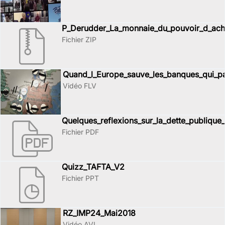
P_Derudder_La_monnaie_du_pouvoir_d_acha
Fichier ZIP
Quand_l_Europe_sauve_les_banques_qui_p
Vidéo FLV
Quelques_reflexions_sur_la_dette_publiqu
Fichier PDF
Quizz_TAFTA_V2
Fichier PPT
RZ_IMP24_Mai2018
Vidéo AVI