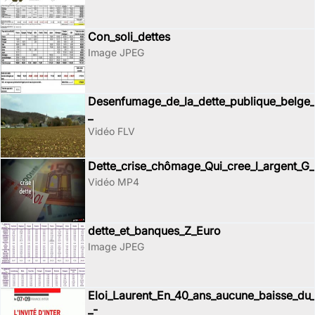
Con_soli_dettes
Image JPEG
Desenfumage_de_la_dette_publique_belge_
_
Vidéo FLV
Dette_crise_chômage_Qui_cree_l_argent_G
Vidéo MP4
dette_et_banques_Z_Euro
Image JPEG
Eloi_Laurent_En_40_ans_aucune_baisse_du_
_-