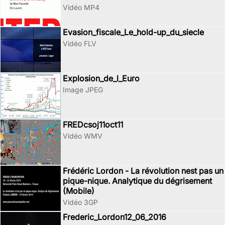
Vidéo MP4
Evasion_fiscale_Le_hold-up_du_siecle
Vidéo FLV
Explosion_de_l_Euro
Image JPEG
FREDcsoj11oct11
Vidéo WMV
Frédéric Lordon - La révolution nest pas un
pique-nique. Analytique du dégrisement
(Mobile)
Vidéo 3GP
Frederic_Lordon12_06_2016