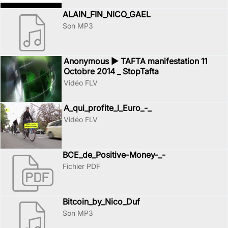
ALAIN_FIN_NICO_GAEL
Son MP3
Anonymous ► TAFTA manifestation 11
Octobre 2014 _ StopTafta
Vidéo FLV
A_qui_profite_l_Euro_-_
Vidéo FLV
BCE_de_Positive-Money-_-
Fichier PDF
Bitcoin_by_Nico_Duf
Son MP3