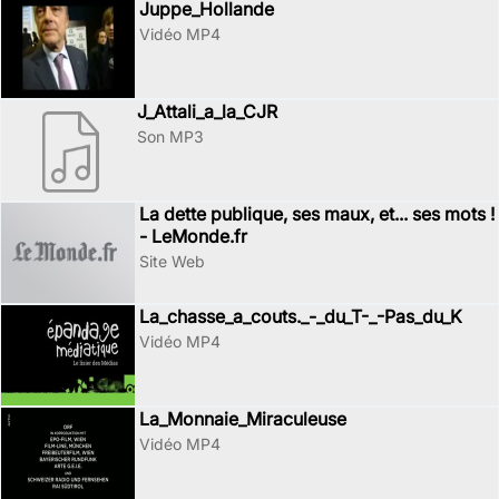
Juppe_Hollande
Vidéo MP4
J_Attali_a_la_CJR
Son MP3
La dette publique, ses maux, et... ses mots !
- LeMonde.fr
Site Web
La_chasse_a_couts._-_du_T-_-Pas_du_K
Vidéo MP4
La_Monnaie_Miraculeuse
Vidéo MP4