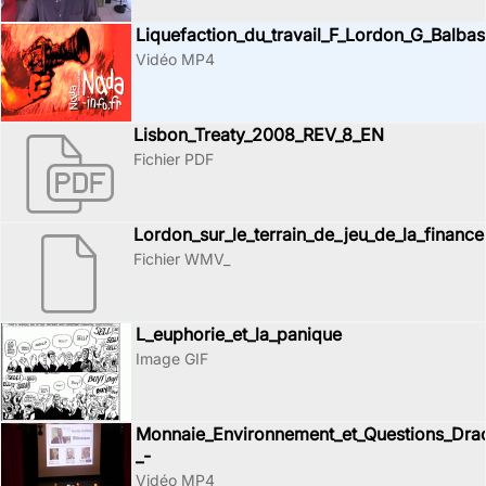
Liquefaction_du_travail_F_Lordon_G_Balbas
Vidéo MP4
Lisbon_Treaty_2008_REV_8_EN
Fichier PDF
Lordon_sur_le_terrain_de_jeu_de_la_finance
Fichier WMV_
L_euphorie_et_la_panique
Image GIF
Monnaie_Environnement_et_Questions_Drac
_-
Vidéo MP4