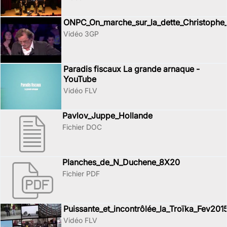
ONPC_On_marche_sur_la_dette_Christophe
Vidéo 3GP
Paradis fiscaux La grande arnaque -
YouTube
Vidéo FLV
Pavlov_Juppe_Hollande
Fichier DOC
Planches_de_N_Duchene_8X20
Fichier PDF
Puissante_et_incontrôlée_la_Troïka_Fev201
Vidéo FLV