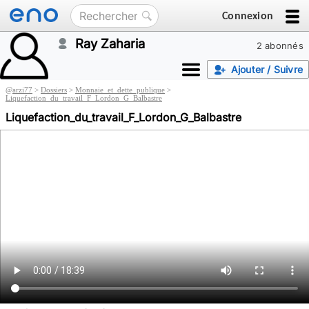
Connexion
Ray Zaharia
2 abonnés
Ajouter / Suivre
@
arzi77
>
Dossiers
>
Monnaie_et_dette_publique
>
Liquefaction_du_travail_F_Lordon_G_Balbastre
Liquefaction_du_travail_F_Lordon_G_Balbastre