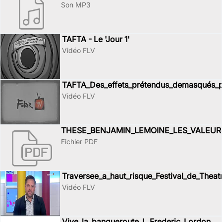
Son MP3
TAFTA - Le 'Jour 1'
Vidéo FLV
TAFTA_Des_effets_prétendus_demasqués_
Vidéo FLV
THESE_BENJAMIN_LEMOINE_LES_VALEUR
Fichier PDF
Traversee_a_haut_risque_Festival_de_Theat
Vidéo FLV
Vive_la_banqueroute_!_ Frederic_Lordon