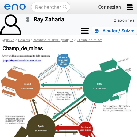
Connexion
Ray Zaharia
2 abonnés
Ajouter / Suivre
@
arzi77
>
Dossiers
>
Monnaie_et_dette_publique
>
Champ_de_mines
Champ_de_mines