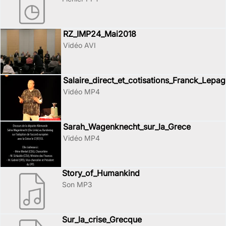
RZ_IMP24_Mai2018
Vidéo AVI
Salaire_direct_et_cotisations_Franck_Lepa
Vidéo MP4
Sarah_Wagenknecht_sur_la_Grece
Vidéo MP4
Story_of_Humankind
Son MP3
Sur_la_crise_Grecque