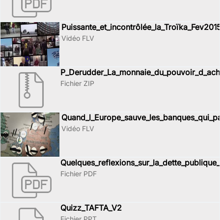
Puissante_et_incontrôlée_la_Troïka_Fev201
Vidéo FLV
P_Derudder_La_monnaie_du_pouvoir_d_acha
Fichier ZIP
Quand_l_Europe_sauve_les_banques_qui_p
Vidéo FLV
Quelques_reflexions_sur_la_dette_publiqu
Fichier PDF
Quizz_TAFTA_V2
Fichier PPT