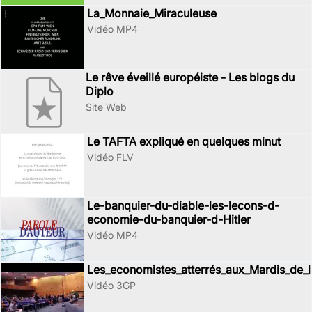
La_Monnaie_Miraculeuse
Vidéo MP4
Le rêve éveillé européiste - Les blogs du
Diplo
Site Web
Le TAFTA expliqué en quelques minut
Vidéo FLV
Le-banquier-du-diable-les-lecons-d-
economie-du-banquier-d-Hitler
Vidéo MP4
Les_economistes_atterrés_aux_Mardis_de_
Vidéo 3GP