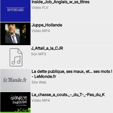
Inside_Job_Anglais_w_ss_titres
Vidéo FLV
Juppe_Hollande
Vidéo MP4
J_Attali_a_la_CJR
Son MP3
La dette publique, ses maux, et... ses mots !
- LeMonde.fr
Site Web
La_chasse_a_couts._-_du_T-_-Pas_du_K
Vidéo MP4