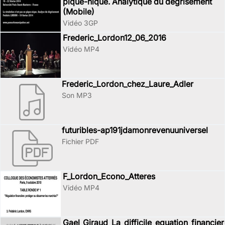
pique-nique. Analytique du dégrisement
(Mobile)
Vidéo 3GP
Frederic_Lordon12_06_2016
Vidéo MP4
Frederic_Lordon_chez_Laure_Adler
Son MP3
futuribles-ap191jdamonrevenuuniversel
Fichier PDF
F_Lordon_Econo_Atteres
Vidéo MP4
Gael_Giraud_La_difficile_equation_financier