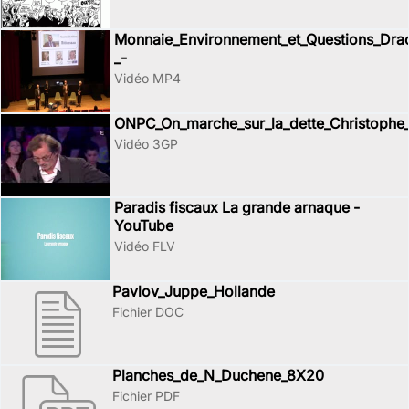
Monnaie_Environnement_et_Questions_Drac
_-
Vidéo MP4
ONPC_On_marche_sur_la_dette_Christophe
Vidéo 3GP
Paradis fiscaux La grande arnaque -
YouTube
Vidéo FLV
Pavlov_Juppe_Hollande
Fichier DOC
Planches_de_N_Duchene_8X20
Fichier PDF