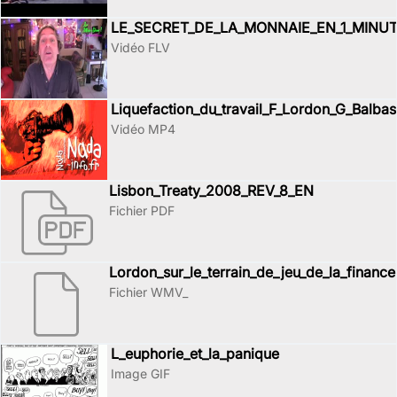
LE_SECRET_DE_LA_MONNAIE_EN_1_MINU
Vidéo FLV
Liquefaction_du_travail_F_Lordon_G_Balbas
Vidéo MP4
Lisbon_Treaty_2008_REV_8_EN
Fichier PDF
Lordon_sur_le_terrain_de_jeu_de_la_finance
Fichier WMV_
L_euphorie_et_la_panique
Image GIF