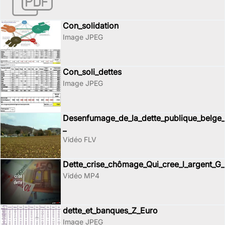
Con_solidation
Image JPEG
Con_soli_dettes
Image JPEG
Desenfumage_de_la_dette_publique_belge_
_
Vidéo FLV
Dette_crise_chômage_Qui_cree_l_argent_G
Vidéo MP4
dette_et_banques_Z_Euro
Image JPEG