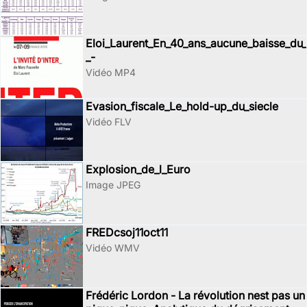
Eloi_Laurent_En_40_ans_aucune_baisse_du_
_-
Vidéo MP4
Evasion_fiscale_Le_hold-up_du_siecle
Vidéo FLV
Explosion_de_l_Euro
Image JPEG
FREDcsoj11oct11
Vidéo WMV
Frédéric Lordon - La révolution nest pas un