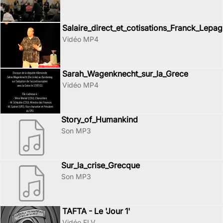
Salaire_direct_et_cotisations_Franck_Lepa
Vidéo MP4
Sarah_Wagenknecht_sur_la_Grece
Vidéo MP4
Story_of_Humankind
Son MP3
Sur_la_crise_Grecque
Son MP3
TAFTA - Le 'Jour 1'
Vidéo FLV