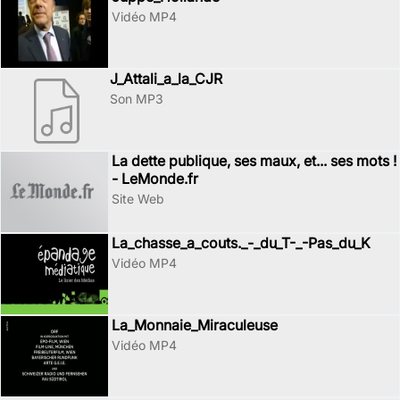
Vidéo MP4
J_Attali_a_la_CJR
Son MP3
La dette publique, ses maux, et... ses mots !
- LeMonde.fr
Site Web
La_chasse_a_couts._-_du_T-_-Pas_du_K
Vidéo MP4
La_Monnaie_Miraculeuse
Vidéo MP4