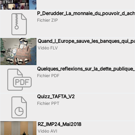
P_Derudder_La_monnaie_du_pouvoir_d_acha
Fichier ZIP
Quand_l_Europe_sauve_les_banques_qui_p
Vidéo FLV
Quelques_reflexions_sur_la_dette_publiqu
Fichier PDF
Quizz_TAFTA_V2
Fichier PPT
RZ_IMP24_Mai2018
Vidéo AVI