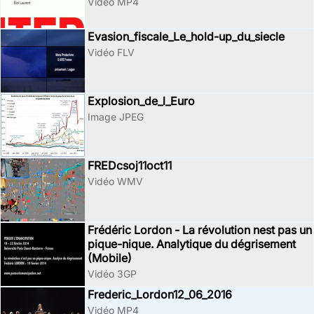
Vidéo MP4
Evasion_fiscale_Le_hold-up_du_siecle
Vidéo FLV
Explosion_de_l_Euro
Image JPEG
FREDcsoj11oct11
Vidéo WMV
Frédéric Lordon - La révolution nest pas un
pique-nique. Analytique du dégrisement
(Mobile)
Vidéo 3GP
Frederic_Lordon12_06_2016
Vidéo MP4