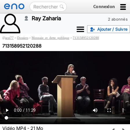
Connexion
Ray Zaharia
2 abonnés
Ajouter / Suivre
@
arzi77
>
Dossiers
>
Monnaie_et_dette_publique
>
713158952120288
713158952120288
Vidéo MP4 - 21 Mo