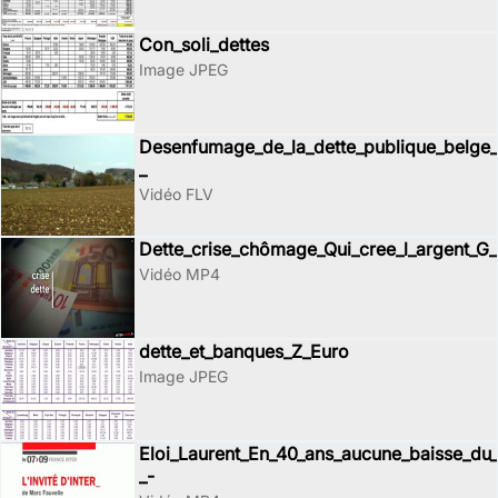
Con_soli_dettes
Image JPEG
Desenfumage_de_la_dette_publique_belge_
_
Vidéo FLV
Dette_crise_chômage_Qui_cree_l_argent_G
Vidéo MP4
dette_et_banques_Z_Euro
Image JPEG
Eloi_Laurent_En_40_ans_aucune_baisse_du_
_-