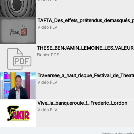
TAFTA_Des_effets_prétendus_demasqués_
Vidéo FLV
THESE_BENJAMIN_LEMOINE_LES_VALEUR
Fichier PDF
Traversee_a_haut_risque_Festival_de_Theat
Vidéo FLV
Vive_la_banqueroute_!_ Frederic_Lordon
Vidéo FLV
Espaces à découvrir :