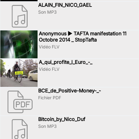
ALAIN_FIN_NICO_GAEL
Son MP3
Anonymous ► TAFTA manifestation 11
Octobre 2014 _ StopTafta
Vidéo FLV
A_qui_profite_l_Euro_-_
Vidéo FLV
BCE_de_Positive-Money-_-
Fichier PDF
Bitcoin_by_Nico_Duf
Son MP3