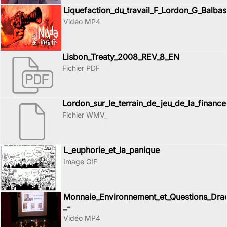
Liquefaction_du_travail_F_Lordon_G_Balbas
Vidéo MP4
Lisbon_Treaty_2008_REV_8_EN
Fichier PDF
Lordon_sur_le_terrain_de_jeu_de_la_finance
Fichier WMV_
L_euphorie_et_la_panique
Image GIF
Monnaie_Environnement_et_Questions_Drac
_-
Vidéo MP4