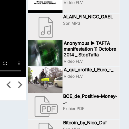
Vidéo FLV
ALAIN_FIN_NICO_GAEL
Son MP3
Anonymous ► TAFTA
manifestation 11 Octobre
2014 _ StopTafta
Vidéo FLV
A_qui_profite_l_Euro_-_
Vidéo FLV
BCE_de_Positive-Money-
_-
Fichier PDF
Bitcoin_by_Nico_Duf