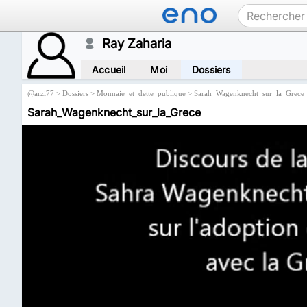
Ray Zaharia
Accueil
Moi
Dossiers
@
arzi77
>
Dossiers
>
Monnaie_et_dette_publique
>
Sarah_Wagenknecht_sur_la_Grece
Sarah_Wagenknecht_sur_la_Grece