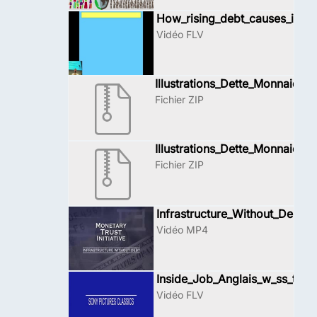
How_rising_debt_causes_inequ
Vidéo FLV
Illustrations_Dette_Monnaie1
Fichier ZIP
Illustrations_Dette_Monnaie2
Fichier ZIP
Infrastructure_Without_Debt
Vidéo MP4
Inside_Job_Anglais_w_ss_titre
Vidéo FLV