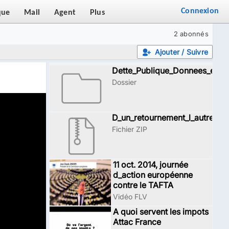
Connexion
que
Mail
Agent
Plus
2 abonnés
Ajouter / Suivre
Dette_Publique_Donnees_et_D
Dossier
D_un_retournement_l_autre
Fichier ZIP
11 oct. 2014, journée
d_action européenne
contre le TAFTA
Vidéo FLV
A quoi servent les impots
Attac France