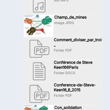
Son MP3
Champ_de_mines
Image JPEG
Comment_diviser_par_trois_le_
_
Fichier PDF
Conférence de Steve
Keen166Paris
Fichier DOCX
Conference-de-Steve-
Keen16_6_2015
Fichier PDF
Con_solidation