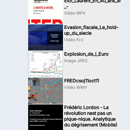
Eloi_Laurent_En_40_ans_aucun
_-
Vidéo MP4
Evasion_fiscale_Le_hold-
up_du_siecle
Vidéo FLV
Explosion_de_l_Euro
Image JPEG
FREDcsoj11oct11
Vidéo WMV
Frédéric Lordon - La
révolution nest pas un
pique-nique. Analytique
du dégrisement (Mobile)