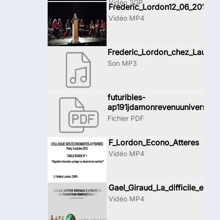
Vidéo 3GP
Frederic_Lordon12_06_2016
Vidéo MP4
Frederic_Lordon_chez_Laure_
Son MP3
futuribles-
ap191jdamonrevenuuniversel
Fichier PDF
F_Lordon_Econo_Atteres
Vidéo MP4
Gael_Giraud_La_difficile_equat
Vidéo MP4