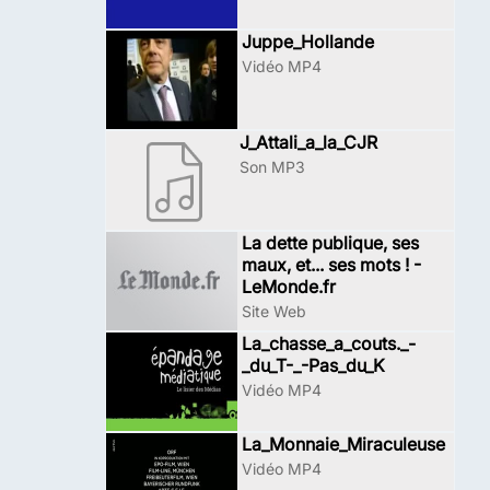
Juppe_Hollande
Vidéo MP4
J_Attali_a_la_CJR
Son MP3
La dette publique, ses
maux, et... ses mots ! -
LeMonde.fr
Site Web
La_chasse_a_couts._-
_du_T-_-Pas_du_K
Vidéo MP4
La_Monnaie_Miraculeuse
Vidéo MP4