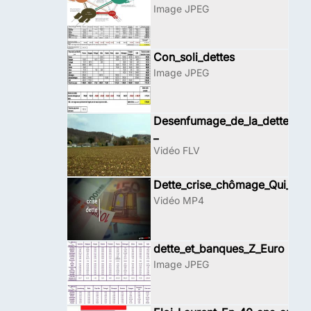
Image JPEG
Con_soli_dettes
Image JPEG
Desenfumage_de_la_dette_pub
_
Vidéo FLV
Dette_crise_chômage_Qui_cree
Vidéo MP4
dette_et_banques_Z_Euro
Image JPEG