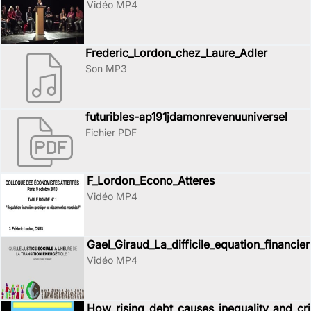
Vidéo MP4
Frederic_Lordon_chez_Laure_Adler
Son MP3
futuribles-ap191jdamonrevenuuniversel
Fichier PDF
F_Lordon_Econo_Atteres
Vidéo MP4
Gael_Giraud_La_difficile_equation_financier
Vidéo MP4
How_rising_debt_causes_inequality_and_cri