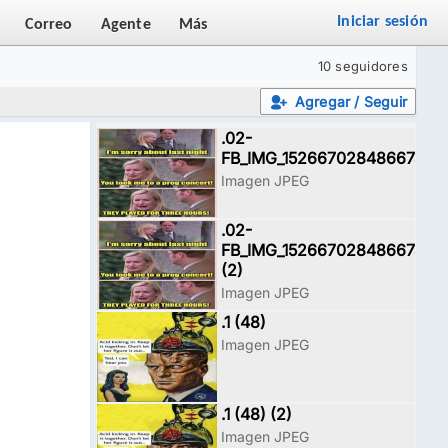
Iniciar sesión
Correo
Agente
Más
10 seguidores
Agregar / Seguir
.02-
FB_IMG_15266702848667468
Imagen JPEG
.02-
FB_IMG_15266702848667468
(2)
Imagen JPEG
.1 (48)
Imagen JPEG
.1 (48) (2)
Imagen JPEG