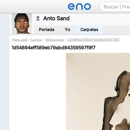
Anto Sand
Portada
Yo
Carpetas
@
anto.sand
>
Carpetas
>
Publicaciones
>
1d54894eff589eb79abd84359597f9f7
1d54894eff589eb79abd84359597f9f7