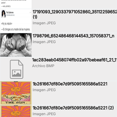
17191093_1290337971052860_3511225965
(1)
Imagen JPEG
1798796_652486468144543_157058371_n
Imagen JPEG
1ac283eab0458074ffb02a97bebeaf61_21_1
Archivo BMP
1b261667df80e7d9f5095165586a5221
Imagen JPEG
1b261667df80e7d9f5095165586a5221 (2)
Imagen JPEG