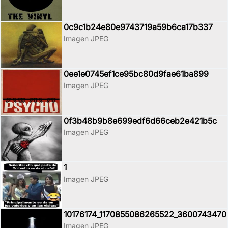
0c9c1b24e80e9743719a59b6ca17b337
Imagen JPEG
0ee1e0745ef1ce95bc80d9fae61ba899
Imagen JPEG
0f3b48b9b8e699edf6d66ceb2e421b5c
Imagen JPEG
1
Imagen JPEG
10176174_1170855086265522_360074347
Imagen JPEG