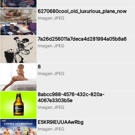
6270680cool_old_luxurious_plane_now
Imagen JPEG
7a26d256011a7deca4d281994a05b8a6
Imagen JPEG
8
Imagen JPEG
8abcc988-4576-432c-820a-
4067e3303b5e
Imagen JPEG
E5KR9IEUUAAwRbg
Imagen JPEG