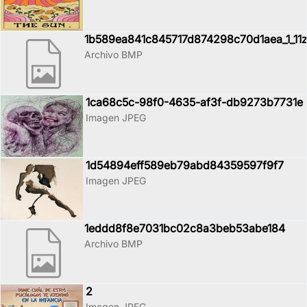
1b589ea841c845717d874298c70d1aea_1_11
Archivo BMP
1ca68c5c-98f0-4635-af3f-db9273b7731e
Imagen JPEG
1d54894eff589eb79abd84359597f9f7
Imagen JPEG
1eddd8f8e7031bc02c8a3beb53abe184
Archivo BMP
2
Imagen JPEG