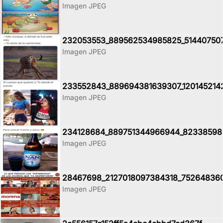
Imagen JPEG
232053553_889562534985825_51440750
Imagen JPEG
233552843_889694381639307_120145214
Imagen JPEG
234128684_889751344966944_82338598
Imagen JPEG
28467698_2127018097384318_752648360
Imagen JPEG