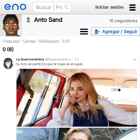
Iniciar sesión
Anto Sand
10 seguidores
Agregar / Seguir
@
anto.sand
>
Carpetas
>
Publicaciones
>
0 (6)
0 (6)