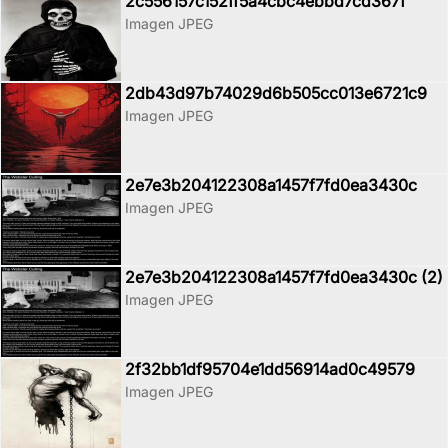
2c556157c152ff5a4cbc4ebbd7cd367f
Imagen JPEG
2db43d97b74029d6b505cc013e6721c9
Imagen JPEG
2e7e3b204122308a1457f7fd0ea3430c
Imagen JPEG
2e7e3b204122308a1457f7fd0ea3430c (2)
Imagen JPEG
2f32bb1df95704e1dd56914ad0c49579
Imagen JPEG