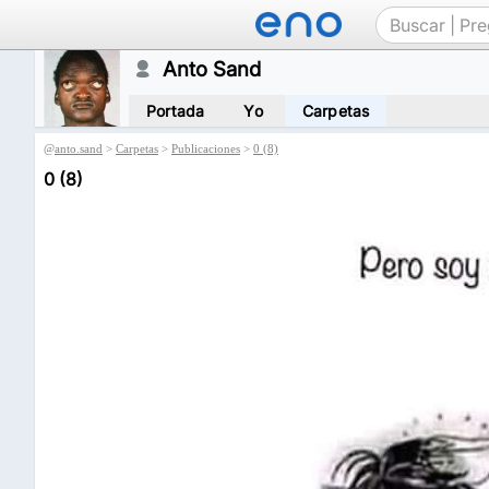
Anto Sand
Portada
Yo
Carpetas
@
anto.sand
>
Carpetas
>
Publicaciones
>
0 (8)
0 (8)