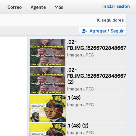
Iniciar sesión
Correo
Agente
Más
10 seguidores
Agregar / Seguir
.02-
FB_IMG_15266702848667468
Imagen JPEG
.02-
FB_IMG_15266702848667468
(2)
Imagen JPEG
.1 (48)
Imagen JPEG
.1 (48) (2)
Imagen JPEG