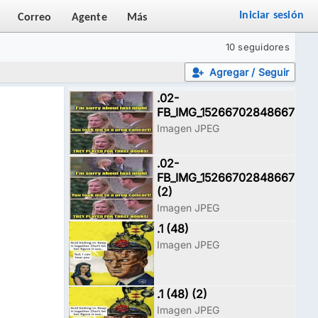
Iniciar sesión
Correo
Agente
Más
10 seguidores
Agregar / Seguir
.02-
FB_IMG_15266702848667468
Imagen JPEG
.02-
FB_IMG_15266702848667468
(2)
Imagen JPEG
.1 (48)
Imagen JPEG
.1 (48) (2)
Imagen JPEG