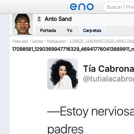
Anto Sand
Portada
Yo
Carpetas
@
anto.sand
>
Carpetas
>
Publicaciones
>
17098581_1290369947716329_4694177604
17098581_1290369947716329_469417760413889911_n