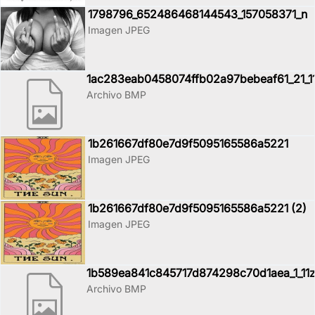
1798796_652486468144543_157058371_n
Imagen JPEG
1ac283eab0458074ffb02a97bebeaf61_21_1
Archivo BMP
1b261667df80e7d9f5095165586a5221
Imagen JPEG
1b261667df80e7d9f5095165586a5221 (2)
Imagen JPEG
1b589ea841c845717d874298c70d1aea_1_11
Archivo BMP