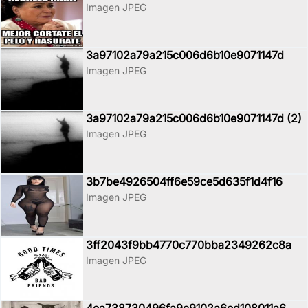
Imagen JPEG
3a97102a79a215c006d6b10e9071147d
Imagen JPEG
3a97102a79a215c006d6b10e9071147d (2)
Imagen JPEG
3b7be4926504ff6e59ce5d635f1d4f16
Imagen JPEG
3ff2043f9bb4770c770bba2349262c8a
Imagen JPEG