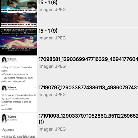
15 - 1 (8)
Imagen JPEG
15 - 1 (9)
Imagen JPEG
17098581_1290369947716329_4694177604
Imagen JPEG
17190797_1290338774386113_4986079743
Imagen JPEG
17191093_1290337971052860_3511225965
(1)
Imagen JPEG