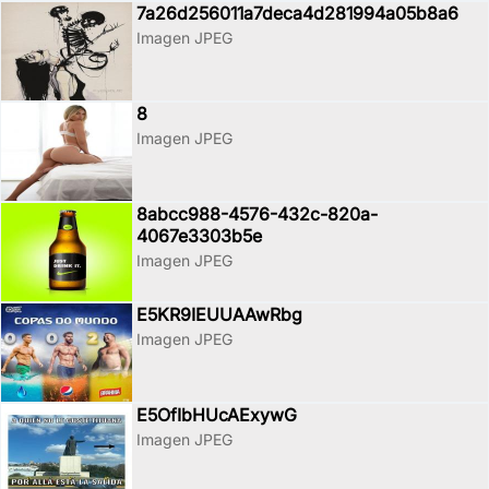
7a26d256011a7deca4d281994a05b8a6
Imagen JPEG
8
Imagen JPEG
8abcc988-4576-432c-820a-
4067e3303b5e
Imagen JPEG
E5KR9IEUUAAwRbg
Imagen JPEG
E5OfIbHUcAExywG
Imagen JPEG