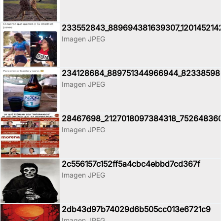
233552843_889694381639307_120145214
Imagen JPEG
234128684_889751344966944_82338598
Imagen JPEG
28467698_2127018097384318_752648360
Imagen JPEG
2c556157c152ff5a4cbc4ebbd7cd367f
Imagen JPEG
2db43d97b74029d6b505cc013e6721c9
Imagen JPEG