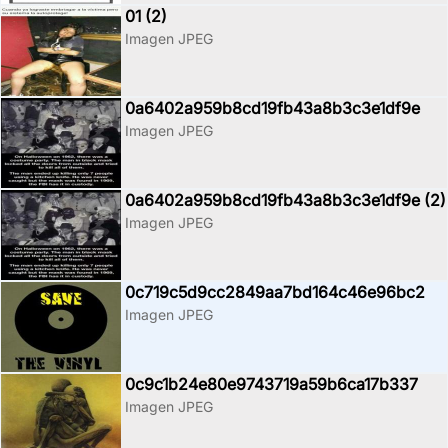
01 (2)
Imagen JPEG
0a6402a959b8cd19fb43a8b3c3e1df9e
Imagen JPEG
0a6402a959b8cd19fb43a8b3c3e1df9e (2)
Imagen JPEG
0c719c5d9cc2849aa7bd164c46e96bc2
Imagen JPEG
0c9c1b24e80e9743719a59b6ca17b337
Imagen JPEG