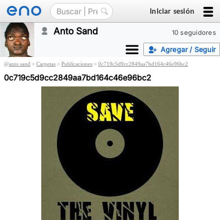
Iniciar sesión
Anto Sand
10 seguidores
Agregar / Seguir
@
anto.sand
>
Carpetas
>
Publicaciones
>
0c719c5d9cc2849aa7bd164c46e96bc2
0c719c5d9cc2849aa7bd164c46e96bc2