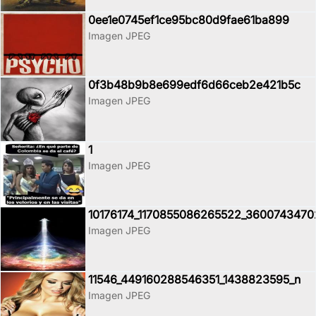
0ee1e0745ef1ce95bc80d9fae61ba899
Imagen JPEG
0f3b48b9b8e699edf6d66ceb2e421b5c
Imagen JPEG
1
Imagen JPEG
10176174_1170855086265522_360074347
Imagen JPEG
11546_449160288546351_1438823595_n
Imagen JPEG