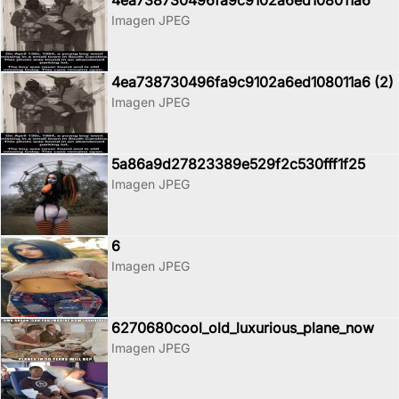
4ea738730496fa9c9102a6ed108011a6
Imagen JPEG
4ea738730496fa9c9102a6ed108011a6 (2)
Imagen JPEG
5a86a9d27823389e529f2c530fff1f25
Imagen JPEG
6
Imagen JPEG
6270680cool_old_luxurious_plane_now
Imagen JPEG