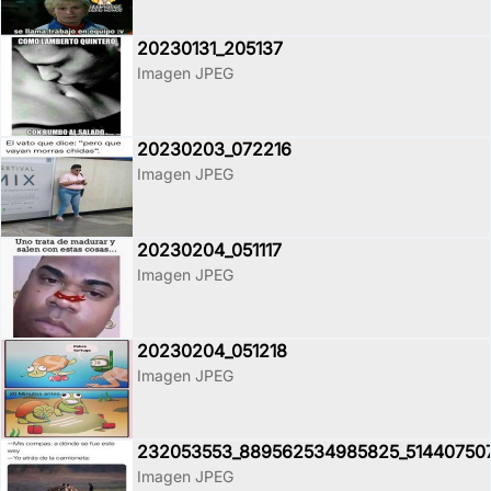
20230131_205137
Imagen JPEG
20230203_072216
Imagen JPEG
20230204_051117
Imagen JPEG
20230204_051218
Imagen JPEG
232053553_889562534985825_51440750
Imagen JPEG