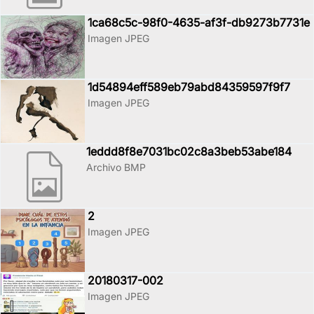
1ca68c5c-98f0-4635-af3f-db9273b7731e
Imagen JPEG
1d54894eff589eb79abd84359597f9f7
Imagen JPEG
1eddd8f8e7031bc02c8a3beb53abe184
Archivo BMP
2
Imagen JPEG
20180317-002
Imagen JPEG