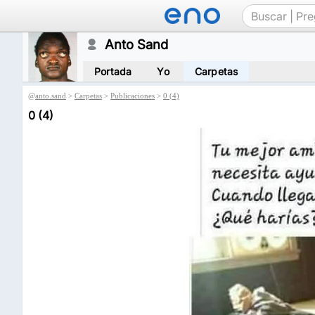
Anto Sand
Portada
Yo
Carpetas
@
anto.sand
>
Carpetas
>
Publicaciones
>
0 (4)
0 (4)