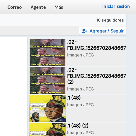
Iniciar sesión
Correo
Agente
Más
10 seguidores
Agregar / Seguir
.02-
FB_IMG_15266702848667468
Imagen JPEG
.02-
FB_IMG_15266702848667468
(2)
Imagen JPEG
.1 (48)
Imagen JPEG
.1 (48) (2)
Imagen JPEG