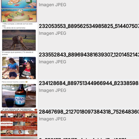
Imagen JPEG
232053553_889562534985825_51440750
Imagen JPEG
233552843_889694381639307_120145214
Imagen JPEG
234128684_889751344966944_82338598
Imagen JPEG
28467698_2127018097384318_752648360
Imagen JPEG