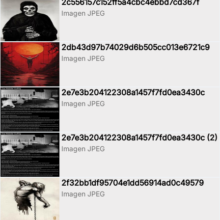
2c556157c152ff5a4cbc4ebbd7cd367f
Imagen JPEG
2db43d97b74029d6b505cc013e6721c9
Imagen JPEG
2e7e3b204122308a1457f7fd0ea3430c
Imagen JPEG
2e7e3b204122308a1457f7fd0ea3430c (2)
Imagen JPEG
2f32bb1df95704e1dd56914ad0c49579
Imagen JPEG