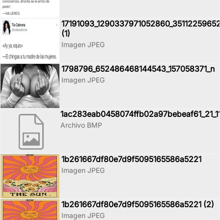
17191093_1290337971052860_3511225965
(1)
Imagen JPEG
1798796_652486468144543_157058371_n
Imagen JPEG
1ac283eab0458074ffb02a97bebeaf61_21_1
Archivo BMP
1b261667df80e7d9f5095165586a5221
Imagen JPEG
1b261667df80e7d9f5095165586a5221 (2)
Imagen JPEG