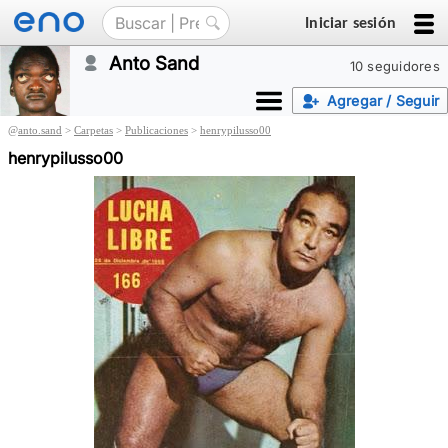
Iniciar sesión
Anto Sand
10 seguidores
Agregar / Seguir
@
anto.sand
>
Carpetas
>
Publicaciones
>
henrypilusso00
henrypilusso00