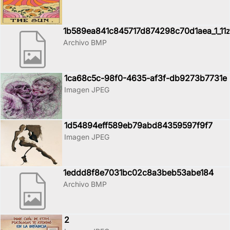
1b589ea841c845717d874298c70d1aea_1_11
Archivo BMP
1ca68c5c-98f0-4635-af3f-db9273b7731e
Imagen JPEG
1d54894eff589eb79abd84359597f9f7
Imagen JPEG
1eddd8f8e7031bc02c8a3beb53abe184
Archivo BMP
2