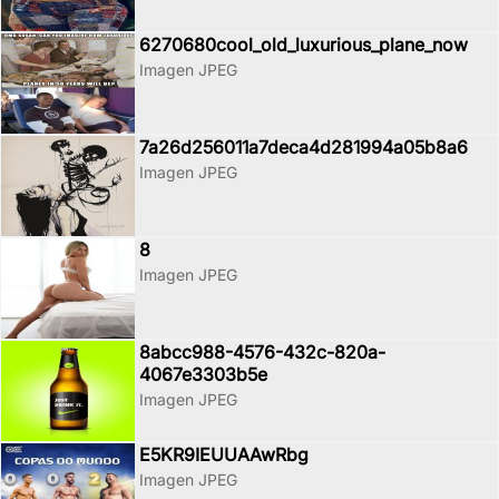
6270680cool_old_luxurious_plane_now
Imagen JPEG
7a26d256011a7deca4d281994a05b8a6
Imagen JPEG
8
Imagen JPEG
8abcc988-4576-432c-820a-
4067e3303b5e
Imagen JPEG
E5KR9IEUUAAwRbg
Imagen JPEG