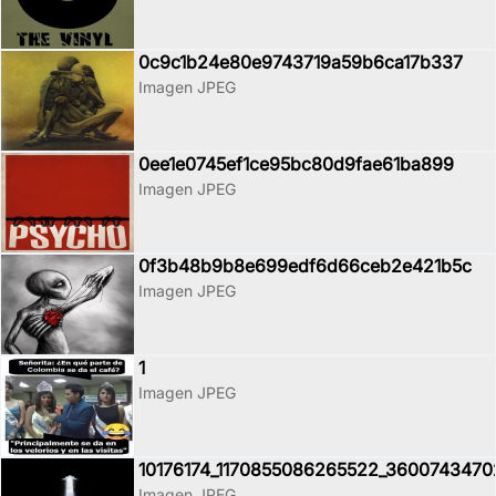
0c9c1b24e80e9743719a59b6ca17b337
Imagen JPEG
0ee1e0745ef1ce95bc80d9fae61ba899
Imagen JPEG
0f3b48b9b8e699edf6d66ceb2e421b5c
Imagen JPEG
1
Imagen JPEG
10176174_1170855086265522_360074347
Imagen JPEG