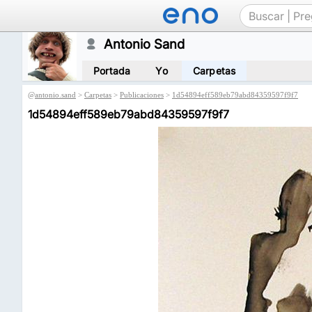
Antonio Sand
Portada
Yo
Carpetas
@
antonio.sand
>
Carpetas
>
Publicaciones
>
1d54894eff589eb79abd84359597f9f7
1d54894eff589eb79abd84359597f9f7