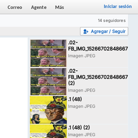
Iniciar sesión
Correo
Agente
Más
14 seguidores
Agregar / Seguir
.02-
FB_IMG_15266702848667468
Imagen JPEG
.02-
FB_IMG_15266702848667468
(2)
Imagen JPEG
.1 (48)
Imagen JPEG
.1 (48) (2)
Imagen JPEG