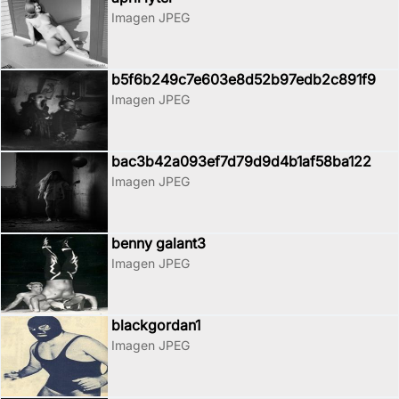
Imagen JPEG
b5f6b249c7e603e8d52b97edb2c891f9
Imagen JPEG
bac3b42a093ef7d79d9d4b1af58ba122
Imagen JPEG
benny galant3
Imagen JPEG
blackgordan1
Imagen JPEG