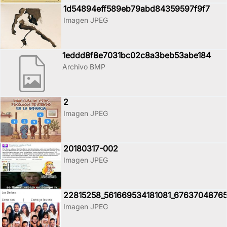
1d54894eff589eb79abd84359597f9f7
Imagen JPEG
1eddd8f8e7031bc02c8a3beb53abe184
Archivo BMP
2
Imagen JPEG
20180317-002
Imagen JPEG
22815258_561669534181081_67637048765
Imagen JPEG