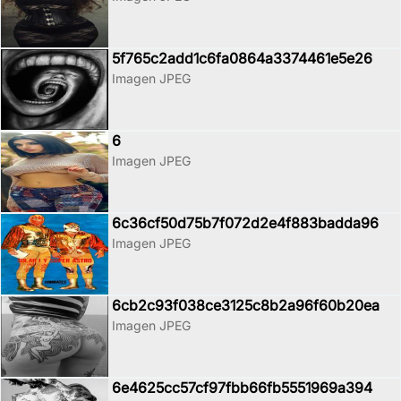
5f765c2add1c6fa0864a3374461e5e26
Imagen JPEG
6
Imagen JPEG
6c36cf50d75b7f072d2e4f883badda96
Imagen JPEG
6cb2c93f038ce3125c8b2a96f60b20ea
Imagen JPEG
6e4625cc57cf97fbb66fb5551969a394