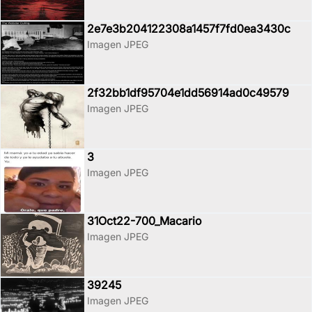
2e7e3b204122308a1457f7fd0ea3430c
Imagen JPEG
2f32bb1df95704e1dd56914ad0c49579
Imagen JPEG
3
Imagen JPEG
31Oct22-700_Macario
Imagen JPEG
39245
Imagen JPEG