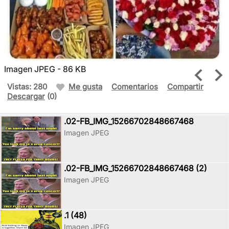
Imagen JPEG - 86 KB
Vistas: 280
Me gusta
Comentarios
Compartir
Descargar
(0)
.02-FB_IMG_15266702848667468
Imagen JPEG
.02-FB_IMG_15266702848667468 (2)
Imagen JPEG
.1 (48)
Imagen JPEG