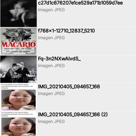
c27d1c676207e1ce529a171b1059d7ee
Imagen JPEG
f768x1-12710_12837_5210
Imagen JPEG
Fq-3n2NXwAIvdS_
Imagen JPEG
IMG_20210405_094657_166
Imagen JPEG
IMG_20210405_094657_166 (2)
Imagen JPEG