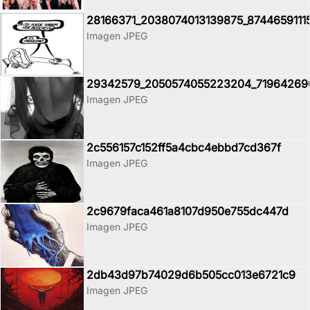
28166371_2038074013139875_8744659111
Imagen JPEG
29342579_2050574055223204_71964269
Imagen JPEG
2c556157c152ff5a4cbc4ebbd7cd367f
Imagen JPEG
2c9679faca461a8107d950e755dc447d
Imagen JPEG
2db43d97b74029d6b505cc013e6721c9
Imagen JPEG