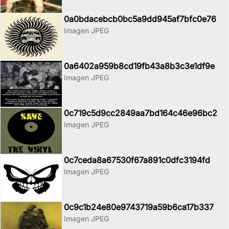
0a0bdacebcb0bc5a9dd945af7bfc0e76
Imagen JPEG
0a6402a959b8cd19fb43a8b3c3e1df9e
Imagen JPEG
0c719c5d9cc2849aa7bd164c46e96bc2
Imagen JPEG
0c7ceda8a67530f67a891c0dfc3194fd
Imagen JPEG
0c9c1b24e80e9743719a59b6ca17b337
Imagen JPEG