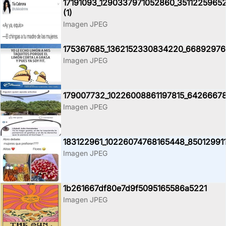
17191093_1290337971052860_3511225965
(1)
Imagen JPEG
175367685_1362152330834220_6689297
Imagen JPEG
179007732_10226008861197815_6426667
Imagen JPEG
183122961_10226074768165448_85012991
Imagen JPEG
1b261667df80e7d9f5095165586a5221
Imagen JPEG