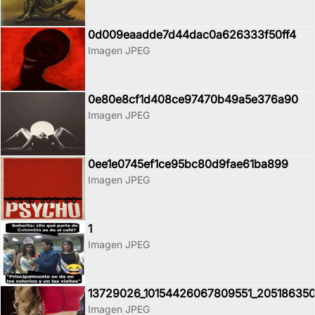
0d009eaadde7d44dac0a626333f50ff4
Imagen JPEG
0e80e8cf1d408ce97470b49a5e376a90
Imagen JPEG
0ee1e0745ef1ce95bc80d9fae61ba899
Imagen JPEG
1
Imagen JPEG
13729026_10154426067809551_20518635
Imagen JPEG