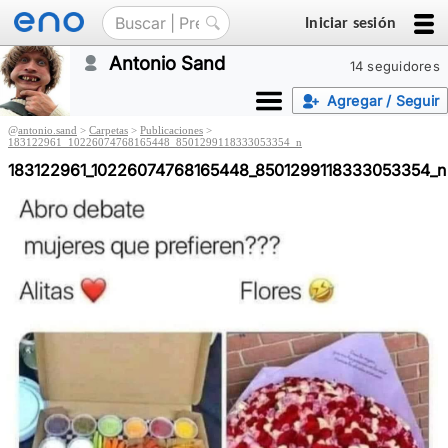
Iniciar sesión
Antonio Sand
14 seguidores
Agregar / Seguir
@
antonio.sand
>
Carpetas
>
Publicaciones
>
183122961_10226074768165448_8501299118333053354_n
183122961_10226074768165448_8501299118333053354_n