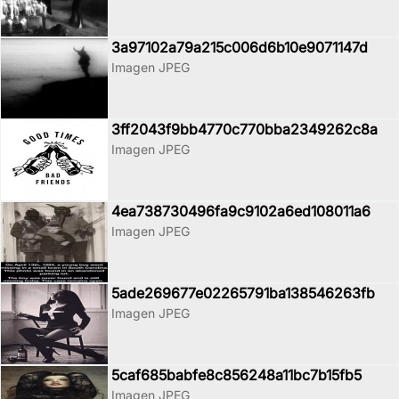
3a97102a79a215c006d6b10e9071147d
Imagen JPEG
3ff2043f9bb4770c770bba2349262c8a
Imagen JPEG
4ea738730496fa9c9102a6ed108011a6
Imagen JPEG
5ade269677e02265791ba138546263fb
Imagen JPEG
5caf685babfe8c856248a11bc7b15fb5
Imagen JPEG