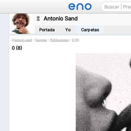
Antonio Sand
Portada
Yo
Carpetas
@
antonio.sand
>
Carpetas
>
Publicaciones
>
0 (8)
0 (8)