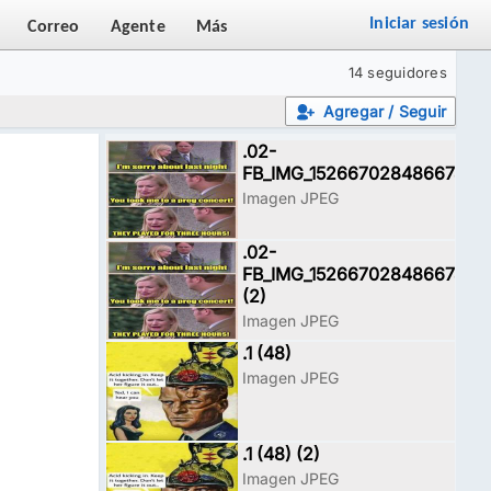
Iniciar sesión
Correo
Agente
Más
14 seguidores
Agregar / Seguir
.02-
FB_IMG_15266702848667468
Imagen JPEG
.02-
FB_IMG_15266702848667468
(2)
Imagen JPEG
.1 (48)
Imagen JPEG
.1 (48) (2)
Imagen JPEG