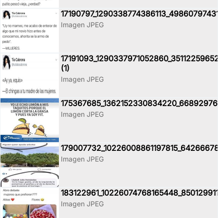
17190797_1290338774386113_4986079743
Imagen JPEG
17191093_1290337971052860_3511225965
(1)
Imagen JPEG
175367685_1362152330834220_6689297
Imagen JPEG
179007732_10226008861197815_6426667
Imagen JPEG
183122961_10226074768165448_85012991
Imagen JPEG