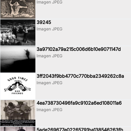
Imagen JPEG
39245
Imagen JPEG
3a97102a79a215c006d6b10e9071147d
Imagen JPEG
3ff2043f9bb4770c770bba2349262c8a
Imagen JPEG
4ea738730496fa9c9102a6ed108011a6
Imagen JPEG
5ade269677e02265791ba138546263fb