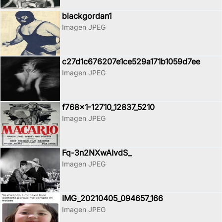
blackgordan1
Imagen JPEG
c27d1c676207e1ce529a171b1059d7ee
Imagen JPEG
f768x1-12710_12837_5210
Imagen JPEG
Fq-3n2NXwAIvdS_
Imagen JPEG
IMG_20210405_094657_166
Imagen JPEG