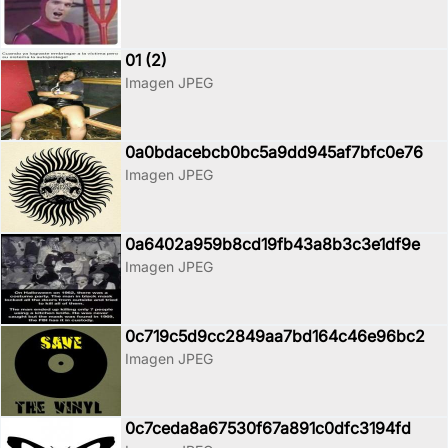
01 (2)
Imagen JPEG
0a0bdacebcb0bc5a9dd945af7bfc0e76
Imagen JPEG
0a6402a959b8cd19fb43a8b3c3e1df9e
Imagen JPEG
0c719c5d9cc2849aa7bd164c46e96bc2
Imagen JPEG
0c7ceda8a67530f67a891c0dfc3194fd