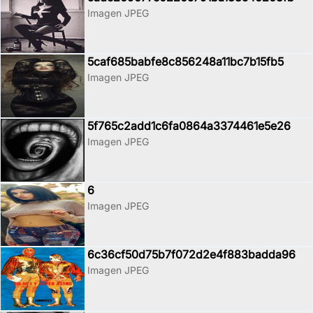
Imagen JPEG
5caf685babfe8c856248a11bc7b15fb5
Imagen JPEG
5f765c2add1c6fa0864a3374461e5e26
Imagen JPEG
6
Imagen JPEG
6c36cf50d75b7f072d2e4f883badda96
Imagen JPEG