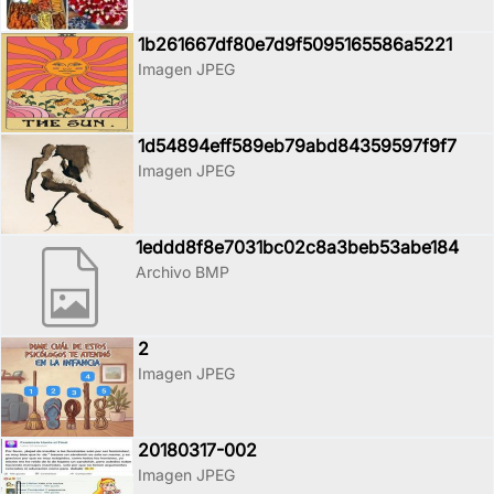
1b261667df80e7d9f5095165586a5221
Imagen JPEG
1d54894eff589eb79abd84359597f9f7
Imagen JPEG
1eddd8f8e7031bc02c8a3beb53abe184
Archivo BMP
2
Imagen JPEG
20180317-002
Imagen JPEG