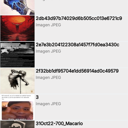
2db43d97b74029d6b505cc013e6721c9
Imagen JPEG
2e7e3b204122308a1457f7fd0ea3430c
Imagen JPEG
2f32bb1df95704e1dd56914ad0c49579
Imagen JPEG
3
Imagen JPEG
31Oct22-700_Macario