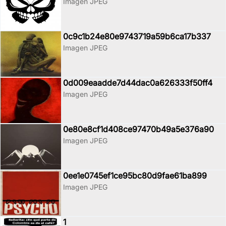
Imagen JPEG
0c9c1b24e80e9743719a59b6ca17b337
Imagen JPEG
0d009eaadde7d44dac0a626333f50ff4
Imagen JPEG
0e80e8cf1d408ce97470b49a5e376a90
Imagen JPEG
0ee1e0745ef1ce95bc80d9fae61ba899
Imagen JPEG
1