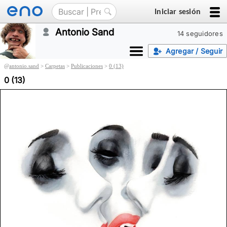
Iniciar sesión
Antonio Sand
14 seguidores
Agregar / Seguir
@
antonio.sand
>
Carpetas
>
Publicaciones
>
0 (13)
0 (13)