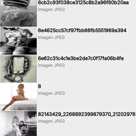
6cb2c93f038ce3125c8b2a96f60b20ea
Imagen JPEG
6e4625cc57cf97fbb66fb5551969a394
Imagen JPEG
6e62c31c4c1e3be2de7c0f17fa06b4fe
Imagen JPEG
8
Imagen JPEG
82143429_2268892399879370_21202976
Imagen JPEG