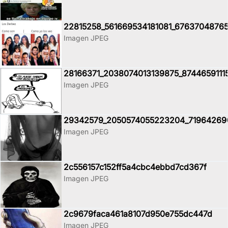
22815258_561669534181081_67637048765
Imagen JPEG
28166371_2038074013139875_8744659111
Imagen JPEG
29342579_2050574055223204_71964269
Imagen JPEG
2c556157c152ff5a4cbc4ebbd7cd367f
Imagen JPEG
2c9679faca461a8107d950e755dc447d
Imagen JPEG