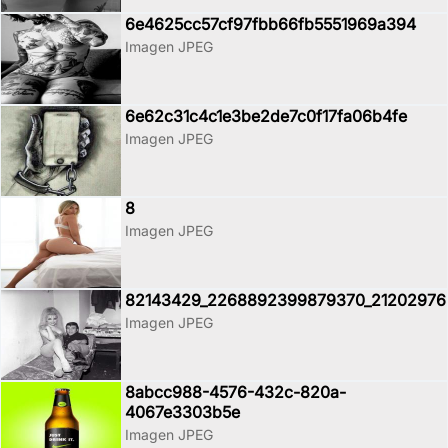
6e4625cc57cf97fbb66fb5551969a394
Imagen JPEG
6e62c31c4c1e3be2de7c0f17fa06b4fe
Imagen JPEG
8
Imagen JPEG
82143429_2268892399879370_21202976
Imagen JPEG
8abcc988-4576-432c-820a-
4067e3303b5e
Imagen JPEG