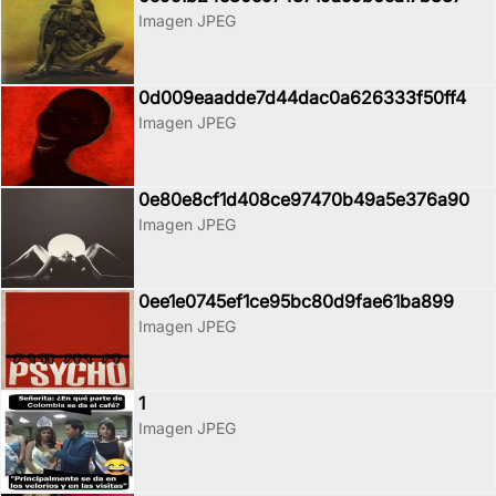
Imagen JPEG
0d009eaadde7d44dac0a626333f50ff4
Imagen JPEG
0e80e8cf1d408ce97470b49a5e376a90
Imagen JPEG
0ee1e0745ef1ce95bc80d9fae61ba899
Imagen JPEG
1
Imagen JPEG