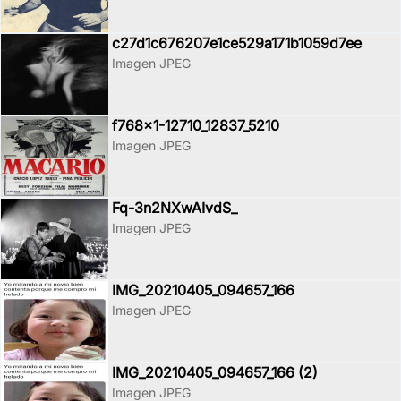
c27d1c676207e1ce529a171b1059d7ee
Imagen JPEG
f768x1-12710_12837_5210
Imagen JPEG
Fq-3n2NXwAIvdS_
Imagen JPEG
IMG_20210405_094657_166
Imagen JPEG
IMG_20210405_094657_166 (2)
Imagen JPEG