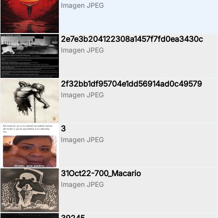
Imagen JPEG
2e7e3b204122308a1457f7fd0ea3430c
Imagen JPEG
2f32bb1df95704e1dd56914ad0c49579
Imagen JPEG
3
Imagen JPEG
31Oct22-700_Macario
Imagen JPEG
39245