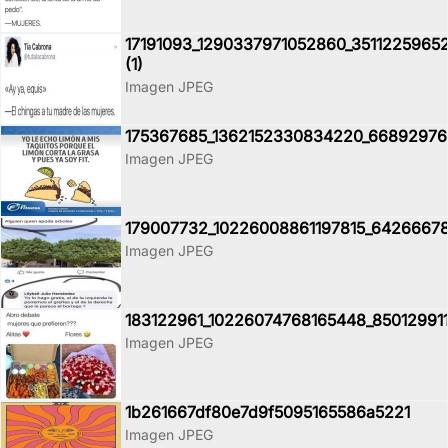
17191093_1290337971052860_3511225965
(1)
Imagen JPEG
175367685_1362152330834220_6689297
Imagen JPEG
179007732_10226008861197815_6426667
Imagen JPEG
183122961_10226074768165448_85012991
Imagen JPEG
1b261667df80e7d9f5095165586a5221
Imagen JPEG