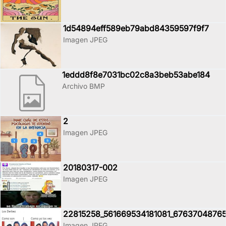
1d54894eff589eb79abd84359597f9f7
Imagen JPEG
1eddd8f8e7031bc02c8a3beb53abe184
Archivo BMP
2
Imagen JPEG
20180317-002
Imagen JPEG
22815258_561669534181081_67637048765
Imagen JPEG