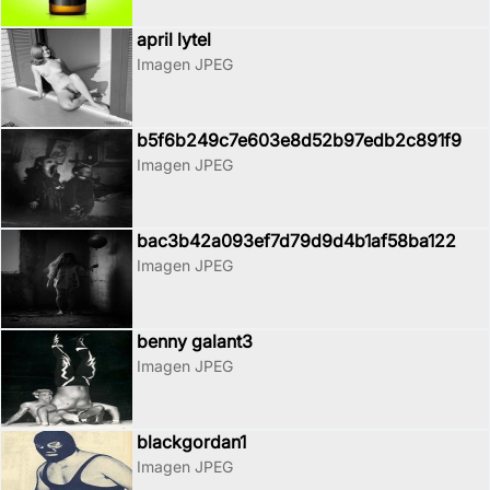
april lytel
Imagen JPEG
b5f6b249c7e603e8d52b97edb2c891f9
Imagen JPEG
bac3b42a093ef7d79d9d4b1af58ba122
Imagen JPEG
benny galant3
Imagen JPEG
blackgordan1
Imagen JPEG