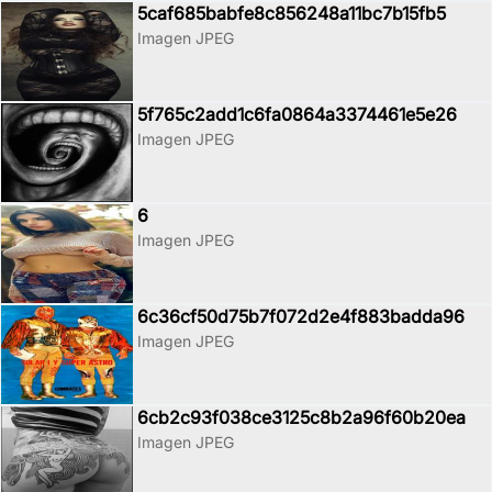
5caf685babfe8c856248a11bc7b15fb5
Imagen JPEG
5f765c2add1c6fa0864a3374461e5e26
Imagen JPEG
6
Imagen JPEG
6c36cf50d75b7f072d2e4f883badda96
Imagen JPEG
6cb2c93f038ce3125c8b2a96f60b20ea
Imagen JPEG