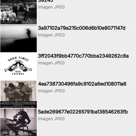
Imagen JPEG
3a97102a79a215c006d6b10e9071147d
Imagen JPEG
3ff2043f9bb4770c770bba2349262c8a
Imagen JPEG
4ea738730496fa9c9102a6ed108011a6
Imagen JPEG
5ade269677e02265791ba138546263fb
Imagen JPEG