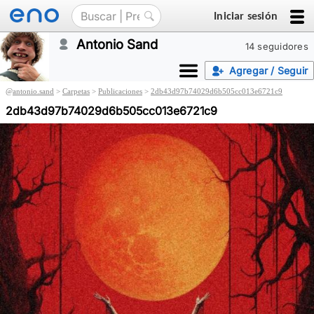
Iniciar sesión
Antonio Sand
14 seguidores
Agregar / Seguir
@
antonio.sand
>
Carpetas
>
Publicaciones
>
2db43d97b74029d6b505cc013e6721c9
2db43d97b74029d6b505cc013e6721c9