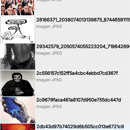
28166371_2038074013139875_8744659111
Imagen JPEG
29342579_2050574055223204_71964269
Imagen JPEG
2c556157c152ff5a4cbc4ebbd7cd367f
Imagen JPEG
2c9679faca461a8107d950e755dc447d
Imagen JPEG
2db43d97b74029d6b505cc013e6721c9