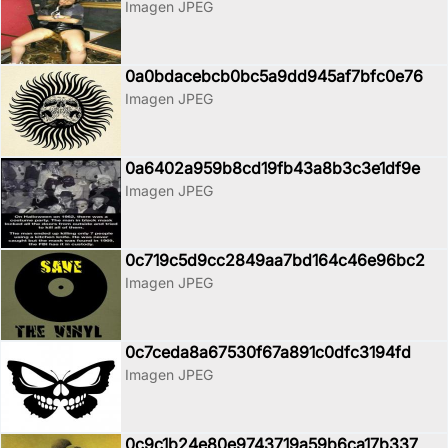
Imagen JPEG
0a0bdacebcb0bc5a9dd945af7bfc0e76
Imagen JPEG
0a6402a959b8cd19fb43a8b3c3e1df9e
Imagen JPEG
0c719c5d9cc2849aa7bd164c46e96bc2
Imagen JPEG
0c7ceda8a67530f67a891c0dfc3194fd
Imagen JPEG
0c9c1b24e80e9743719a59b6ca17b337