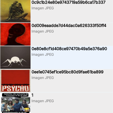
0c9c1b24e80e9743719a59b6ca17b337
Imagen JPEG
0d009eaadde7d44dac0a626333f50ff4
Imagen JPEG
0e80e8cf1d408ce97470b49a5e376a90
Imagen JPEG
0ee1e0745ef1ce95bc80d9fae61ba899
Imagen JPEG
1
Imagen JPEG