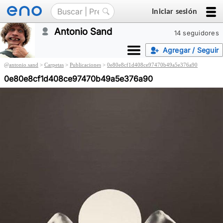
Iniciar sesión
Antonio Sand
14 seguidores
Agregar / Seguir
@
antonio.sand
>
Carpetas
>
Publicaciones
>
0e80e8cf1d408ce97470b49a5e376a90
0e80e8cf1d408ce97470b49a5e376a90