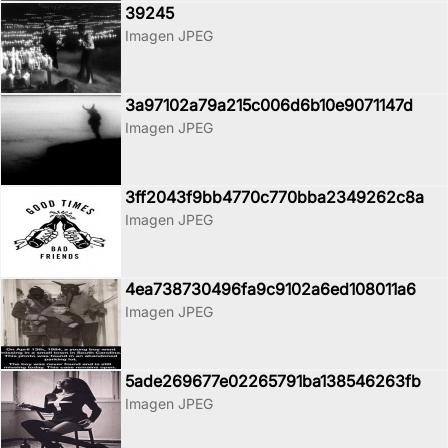
39245
Imagen JPEG
3a97102a79a215c006d6b10e9071147d
Imagen JPEG
3ff2043f9bb4770c770bba2349262c8a
Imagen JPEG
4ea738730496fa9c9102a6ed108011a6
Imagen JPEG
5ade269677e02265791ba138546263fb
Imagen JPEG