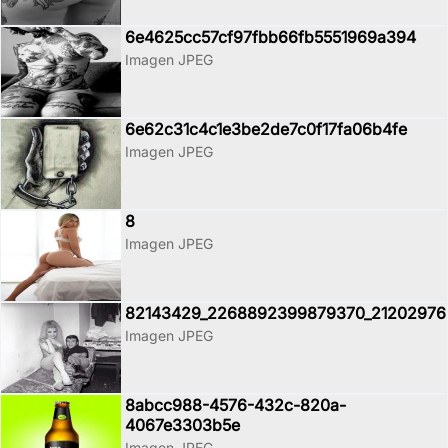
6e4625cc57cf97fbb66fb5551969a394
Imagen JPEG
6e62c31c4c1e3be2de7c0f17fa06b4fe
Imagen JPEG
8
Imagen JPEG
82143429_2268892399879370_21202976
Imagen JPEG
8abcc988-4576-432c-820a-
4067e3303b5e
Imagen JPEG