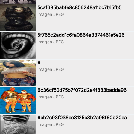
5caf685babfe8c856248a11bc7b15fb5
Imagen JPEG
5f765c2add1c6fa0864a3374461e5e26
Imagen JPEG
6
Imagen JPEG
6c36cf50d75b7f072d2e4f883badda96
Imagen JPEG
6cb2c93f038ce3125c8b2a96f60b20ea
Imagen JPEG