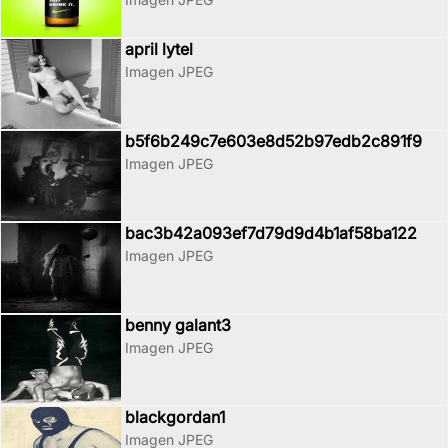
april lytel
Imagen JPEG
b5f6b249c7e603e8d52b97edb2c891f9
Imagen JPEG
bac3b42a093ef7d79d9d4b1af58ba122
Imagen JPEG
benny galant3
Imagen JPEG
blackgordan1
Imagen JPEG