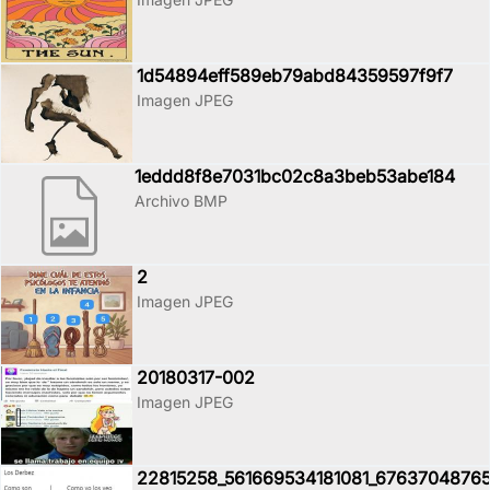
1d54894eff589eb79abd84359597f9f7
Imagen JPEG
1eddd8f8e7031bc02c8a3beb53abe184
Archivo BMP
2
Imagen JPEG
20180317-002
Imagen JPEG
22815258_561669534181081_67637048765