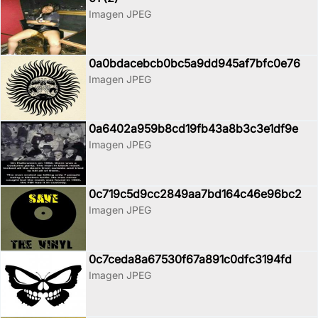
Imagen JPEG
0a0bdacebcb0bc5a9dd945af7bfc0e76
Imagen JPEG
0a6402a959b8cd19fb43a8b3c3e1df9e
Imagen JPEG
0c719c5d9cc2849aa7bd164c46e96bc2
Imagen JPEG
0c7ceda8a67530f67a891c0dfc3194fd
Imagen JPEG