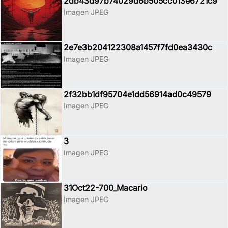
2db43d97b74029d6b505cc013e6721c9
Imagen JPEG
2e7e3b204122308a1457f7fd0ea3430c
Imagen JPEG
2f32bb1df95704e1dd56914ad0c49579
Imagen JPEG
3
Imagen JPEG
31Oct22-700_Macario
Imagen JPEG