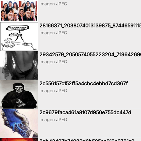
Imagen JPEG
28166371_2038074013139875_8744659111
Imagen JPEG
29342579_2050574055223204_71964269
Imagen JPEG
2c556157c152ff5a4cbc4ebbd7cd367f
Imagen JPEG
2c9679faca461a8107d950e755dc447d
Imagen JPEG