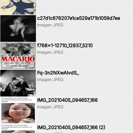
c27d1c676207e1ce529a171b1059d7ee
Imagen JPEG
f768x1-12710_12837_5210
Imagen JPEG
Fq-3n2NXwAIvdS_
Imagen JPEG
IMG_20210405_094657_166
Imagen JPEG
IMG_20210405_094657_166 (2)