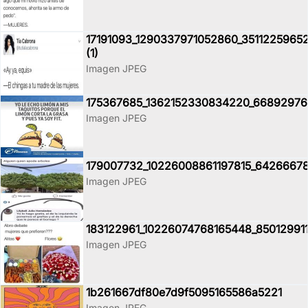
17191093_1290337971052860_3511225965
(1)
Imagen JPEG
175367685_1362152330834220_6689297
Imagen JPEG
179007732_10226008861197815_6426667
Imagen JPEG
183122961_10226074768165448_85012991
Imagen JPEG
1b261667df80e7d9f5095165586a5221
Imagen JPEG