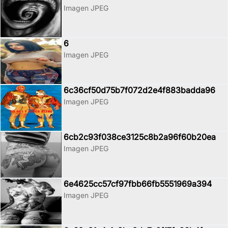
Imagen JPEG
6
Imagen JPEG
6c36cf50d75b7f072d2e4f883badda96
Imagen JPEG
6cb2c93f038ce3125c8b2a96f60b20ea
Imagen JPEG
6e4625cc57cf97fbb66fb5551969a394
Imagen JPEG