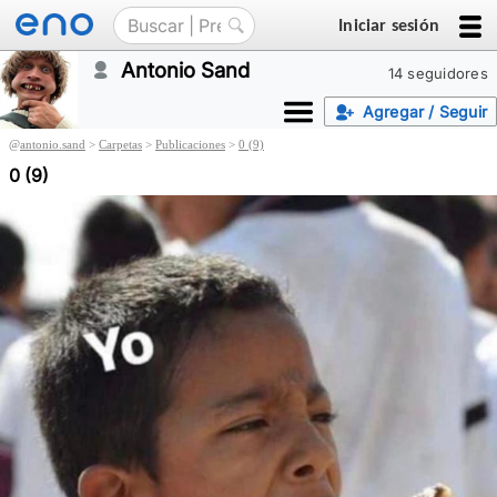
Iniciar sesión
Antonio Sand
14 seguidores
Agregar / Seguir
@
antonio.sand
>
Carpetas
>
Publicaciones
>
0 (9)
0 (9)