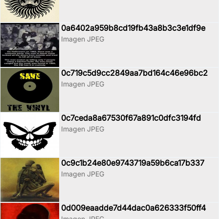
0a6402a959b8cd19fb43a8b3c3e1df9e
Imagen JPEG
0c719c5d9cc2849aa7bd164c46e96bc2
Imagen JPEG
0c7ceda8a67530f67a891c0dfc3194fd
Imagen JPEG
0c9c1b24e80e9743719a59b6ca17b337
Imagen JPEG
0d009eaadde7d44dac0a626333f50ff4
Imagen JPEG