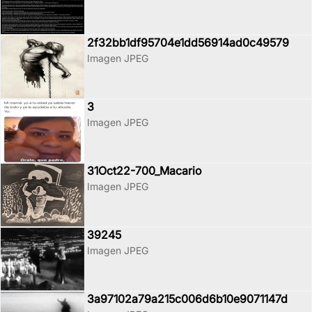
2f32bb1df95704e1dd56914ad0c49579
Imagen JPEG
3
Imagen JPEG
31Oct22-700_Macario
Imagen JPEG
39245
Imagen JPEG
3a97102a79a215c006d6b10e9071147d