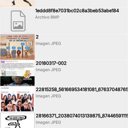
1eddd8f8e7031bc02c8a3beb53abe184
Archivo BMP
2
Imagen JPEG
20180317-002
Imagen JPEG
22815258_561669534181081_67637048765
Imagen JPEG
28166371_2038074013139875_8744659111
Imagen JPEG