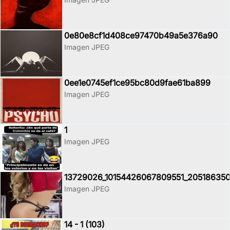
0e80e8cf1d408ce97470b49a5e376a90
Imagen JPEG
0ee1e0745ef1ce95bc80d9fae61ba899
Imagen JPEG
1
Imagen JPEG
13729026_10154426067809551_20518635
Imagen JPEG
14 - 1 (103)