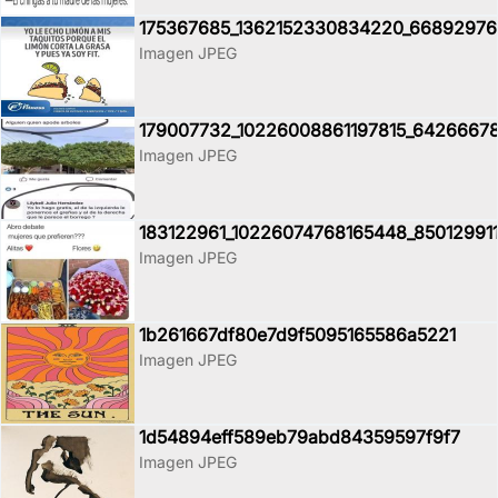
175367685_1362152330834220_6689297
Imagen JPEG
179007732_10226008861197815_6426667
Imagen JPEG
183122961_10226074768165448_85012991
Imagen JPEG
1b261667df80e7d9f5095165586a5221
Imagen JPEG
1d54894eff589eb79abd84359597f9f7
Imagen JPEG