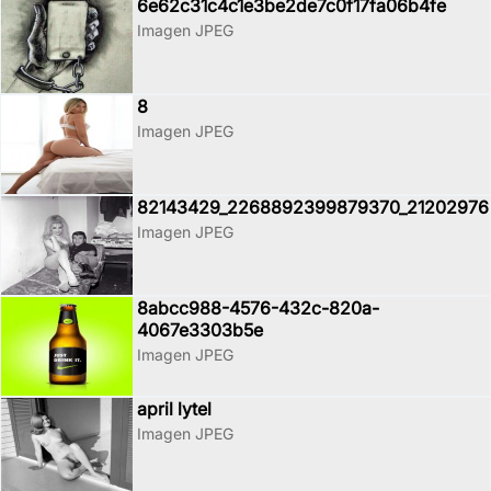
6e62c31c4c1e3be2de7c0f17fa06b4fe
Imagen JPEG
8
Imagen JPEG
82143429_2268892399879370_21202976
Imagen JPEG
8abcc988-4576-432c-820a-
4067e3303b5e
Imagen JPEG
april lytel
Imagen JPEG