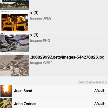
x (3)
Imagen JPEG
x (3)
Imagen PNG
_106829997_gettyimages-544276826.jpg
Imagen WEBP
Espacios para descubrir:
Juan Sand
Añadir
John Zednas
Añadir