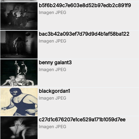
b5f6b249c7e603e8d52b97edb2c891f9
Imagen JPEG
bac3b42a093ef7d79d9d4b1af58ba122
Imagen JPEG
benny galant3
Imagen JPEG
blackgordan1
Imagen JPEG
c27d1c676207e1ce529a171b1059d7ee
Imagen JPEG