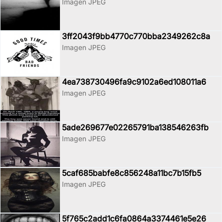
Imagen JPEG
3ff2043f9bb4770c770bba2349262c8a
Imagen JPEG
4ea738730496fa9c9102a6ed108011a6
Imagen JPEG
5ade269677e02265791ba138546263fb
Imagen JPEG
5caf685babfe8c856248a11bc7b15fb5
Imagen JPEG
5f765c2add1c6fa0864a3374461e5e26