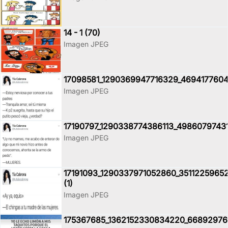
14 - 1 (70)
Imagen JPEG
17098581_1290369947716329_4694177604
Imagen JPEG
17190797_1290338774386113_4986079743
Imagen JPEG
17191093_1290337971052860_3511225965
(1)
Imagen JPEG
175367685_1362152330834220_6689297