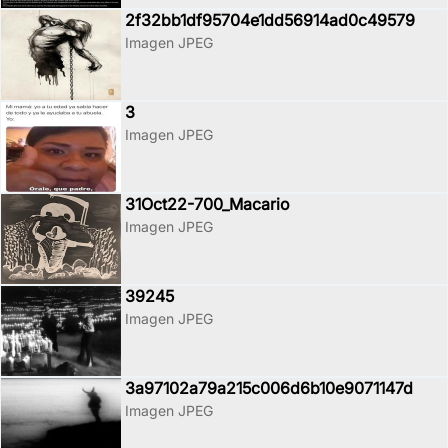
2f32bb1df95704e1dd56914ad0c49579
Imagen JPEG
3
Imagen JPEG
31Oct22-700_Macario
Imagen JPEG
39245
Imagen JPEG
3a97102a79a215c006d6b10e9071147d
Imagen JPEG