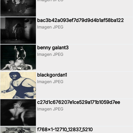
bac3b42a093ef7d79d9d4b1af58ba122
Imagen JPEG
benny galant3
Imagen JPEG
blackgordan1
Imagen JPEG
c27d1c676207e1ce529a171b1059d7ee
Imagen JPEG
f768x1-12710_12837_5210