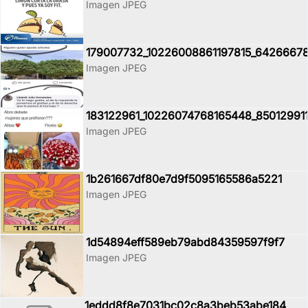
Imagen JPEG
179007732_10226008861197815_6426667
Imagen JPEG
183122961_10226074768165448_85012991
Imagen JPEG
1b261667df80e7d9f5095165586a5221
Imagen JPEG
1d54894eff589eb79abd84359597f9f7
Imagen JPEG
1eddd8f8e7031bc02c8a3beb53abe184