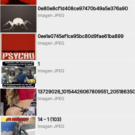
0e80e8cf1d408ce97470b49a5e376a90
Imagen JPEG
0ee1e0745ef1ce95bc80d9fae61ba899
Imagen JPEG
1
Imagen JPEG
13729026_10154426067809551_20518635
Imagen JPEG
14 - 1 (103)
Imagen JPEG