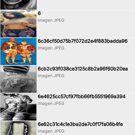
6
Imagen JPEG
6c36cf50d75b7f072d2e4f883badda96
Imagen JPEG
6cb2c93f038ce3125c8b2a96f60b20ea
Imagen JPEG
6e4625cc57cf97fbb66fb5551969a394
Imagen JPEG
6e62c31c4c1e3be2de7c0f17fa06b4fe
Imagen JPEG