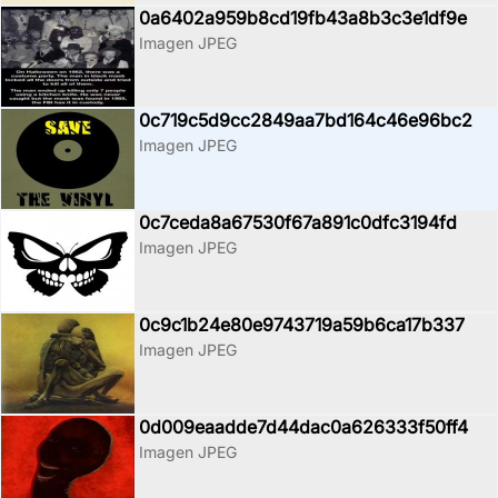
0a6402a959b8cd19fb43a8b3c3e1df9e
Imagen JPEG
0c719c5d9cc2849aa7bd164c46e96bc2
Imagen JPEG
0c7ceda8a67530f67a891c0dfc3194fd
Imagen JPEG
0c9c1b24e80e9743719a59b6ca17b337
Imagen JPEG
0d009eaadde7d44dac0a626333f50ff4
Imagen JPEG