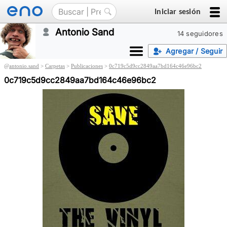
Iniciar sesión
Antonio Sand
14 seguidores
Agregar / Seguir
@
antonio.sand
>
Carpetas
>
Publicaciones
>
0c719c5d9cc2849aa7bd164c46e96bc2
0c719c5d9cc2849aa7bd164c46e96bc2