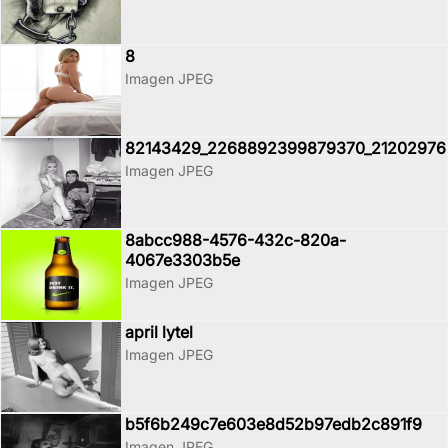
8
Imagen JPEG
82143429_2268892399879370_21202976
Imagen JPEG
8abcc988-4576-432c-820a-
4067e3303b5e
Imagen JPEG
april lytel
Imagen JPEG
b5f6b249c7e603e8d52b97edb2c891f9
Imagen JPEG