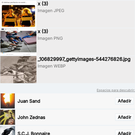
x (3)
Imagen JPEG
x (3)
Imagen PNG
_106829997_gettyimages-544276826.jpg
Imagen WEBP
Espacios para descubrir:
Juan Sand
Añadir
John Zednas
Añadir
S.C.J. Bonnaire
Añadir