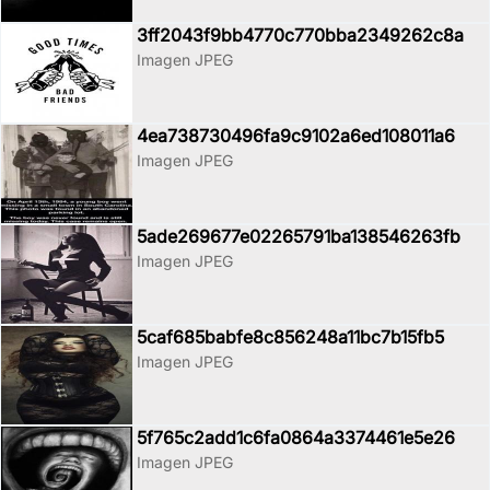
3ff2043f9bb4770c770bba2349262c8a
Imagen JPEG
4ea738730496fa9c9102a6ed108011a6
Imagen JPEG
5ade269677e02265791ba138546263fb
Imagen JPEG
5caf685babfe8c856248a11bc7b15fb5
Imagen JPEG
5f765c2add1c6fa0864a3374461e5e26
Imagen JPEG