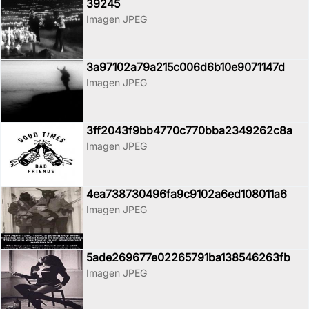
39245
Imagen JPEG
3a97102a79a215c006d6b10e9071147d
Imagen JPEG
3ff2043f9bb4770c770bba2349262c8a
Imagen JPEG
4ea738730496fa9c9102a6ed108011a6
Imagen JPEG
5ade269677e02265791ba138546263fb
Imagen JPEG