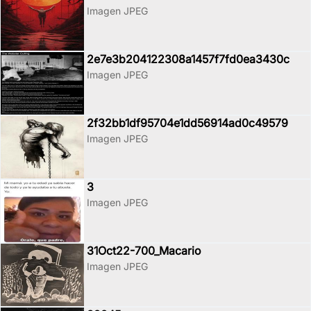
Imagen JPEG
2e7e3b204122308a1457f7fd0ea3430c
Imagen JPEG
2f32bb1df95704e1dd56914ad0c49579
Imagen JPEG
3
Imagen JPEG
31Oct22-700_Macario
Imagen JPEG