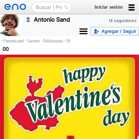
Iniciar sesión
Antonio Sand
14 seguidores
Agregar / Seguir
@
antonio.sand
>
Carpetas
>
Publicaciones
>
00
00