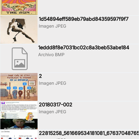
1d54894eff589eb79abd84359597f9f7
Imagen JPEG
1eddd8f8e7031bc02c8a3beb53abe184
Archivo BMP
2
Imagen JPEG
20180317-002
Imagen JPEG
22815258_561669534181081_67637048765