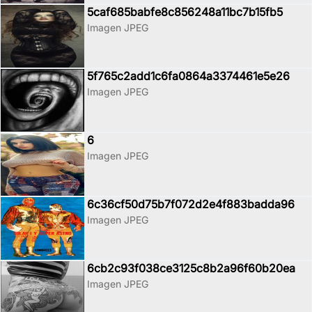
5caf685babfe8c856248a11bc7b15fb5
Imagen JPEG
5f765c2add1c6fa0864a3374461e5e26
Imagen JPEG
6
Imagen JPEG
6c36cf50d75b7f072d2e4f883badda96
Imagen JPEG
6cb2c93f038ce3125c8b2a96f60b20ea
Imagen JPEG