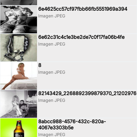
6e4625cc57cf97fbb66fb5551969a394
Imagen JPEG
6e62c31c4c1e3be2de7c0f17fa06b4fe
Imagen JPEG
8
Imagen JPEG
82143429_2268892399879370_21202976
Imagen JPEG
8abcc988-4576-432c-820a-
4067e3303b5e
Imagen JPEG