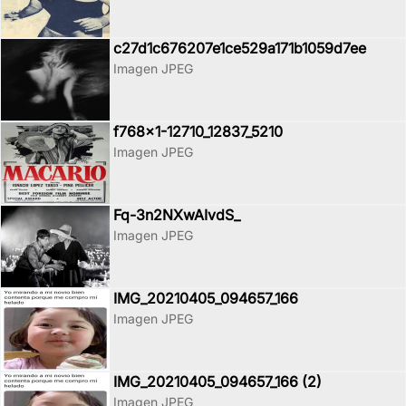
c27d1c676207e1ce529a171b1059d7ee
Imagen JPEG
f768x1-12710_12837_5210
Imagen JPEG
Fq-3n2NXwAIvdS_
Imagen JPEG
IMG_20210405_094657_166
Imagen JPEG
IMG_20210405_094657_166 (2)
Imagen JPEG