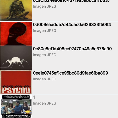
0c9c1b24e80e9743719a59b6ca17b337
Imagen JPEG
0d009eaadde7d44dac0a626333f50ff4
Imagen JPEG
0e80e8cf1d408ce97470b49a5e376a90
Imagen JPEG
0ee1e0745ef1ce95bc80d9fae61ba899
Imagen JPEG
1
Imagen JPEG