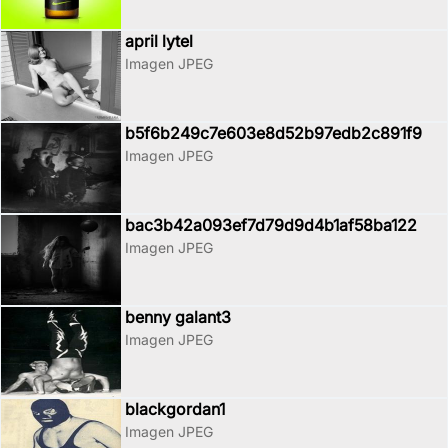
april lytel
Imagen JPEG
b5f6b249c7e603e8d52b97edb2c891f9
Imagen JPEG
bac3b42a093ef7d79d9d4b1af58ba122
Imagen JPEG
benny galant3
Imagen JPEG
blackgordan1
Imagen JPEG