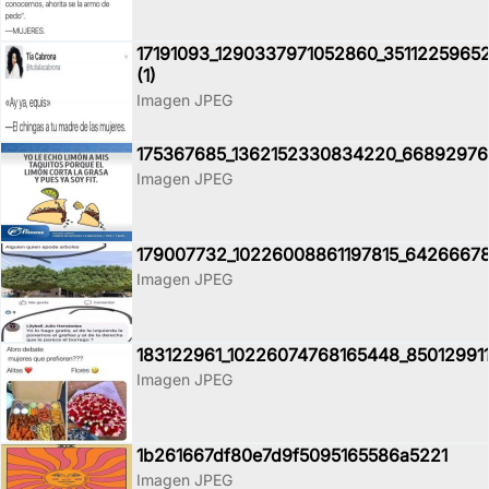
17191093_1290337971052860_3511225965
(1)
Imagen JPEG
175367685_1362152330834220_6689297
Imagen JPEG
179007732_10226008861197815_6426667
Imagen JPEG
183122961_10226074768165448_85012991
Imagen JPEG
1b261667df80e7d9f5095165586a5221
Imagen JPEG