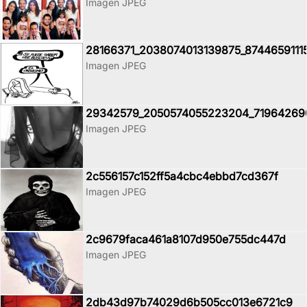
Imagen JPEG
28166371_2038074013139875_8744659111
Imagen JPEG
29342579_2050574055223204_71964269
Imagen JPEG
2c556157c152ff5a4cbc4ebbd7cd367f
Imagen JPEG
2c9679faca461a8107d950e755dc447d
Imagen JPEG
2db43d97b74029d6b505cc013e6721c9